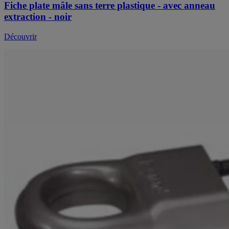
Fiche plate mâle sans terre plastique - avec anneau
extraction - noir
Découvrir