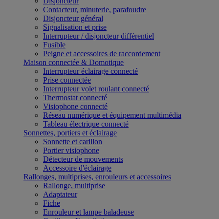
Disjoncteur
Contacteur, minuterie, parafoudre
Disjoncteur général
Signalisation et prise
Interrupteur / disjoncteur différentiel
Fusible
Peigne et accessoires de raccordement
Maison connectée & Domotique
Interrupteur éclairage connecté
Prise connectée
Interrupteur volet roulant connecté
Thermostat connecté
Visiophone connecté
Réseau numérique et équipement multimédia
Tableau électrique connecté
Sonnettes, portiers et éclairage
Sonnette et carillon
Portier visiophone
Détecteur de mouvements
Accessoire d'éclairage
Rallonges, multiprises, enrouleurs et accessoires
Rallonge, multiprise
Adaptateur
Fiche
Enrouleur et lampe baladeuse