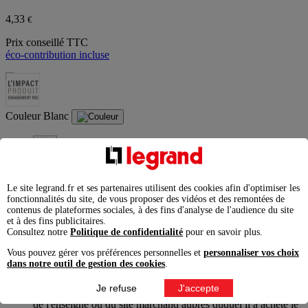
4,33
€
Prix conseillé TTC
éco-contribution incluse
Couleur
Blanc
Blanc
Gris
Le site legrand.fr et ses partenaires utilisent des cookies afin d'optimiser les
fonctionnalités du site, de vous proposer des vidéos et des remontées de
Marron
contenus de plateformes sociales, à des fins d'analyse de l'audience du site
et à des fins publicitaires.
Consultez notre
Politique de confidentialité
pour en savoir plus.
Noir
Vous pouvez gérer vos préférences personnelles et
personnaliser vos choix
Ajouter à la liste
Enlever de la liste
dans notre outil de gestion des cookies
.
Je refuse
J'accepte
Garantie légale 2 ans,
à exercer pour un consommateur auprès
de l'enseigne ou du site marchand auprès duquel il a acheté le