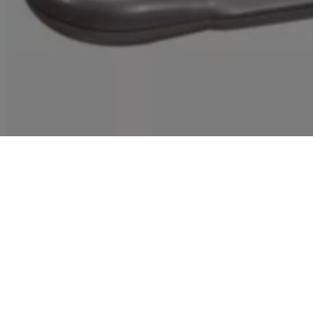
Fiche plate mâle sans terre plastique - avec anneau
extraction - aluminium
Découvrir