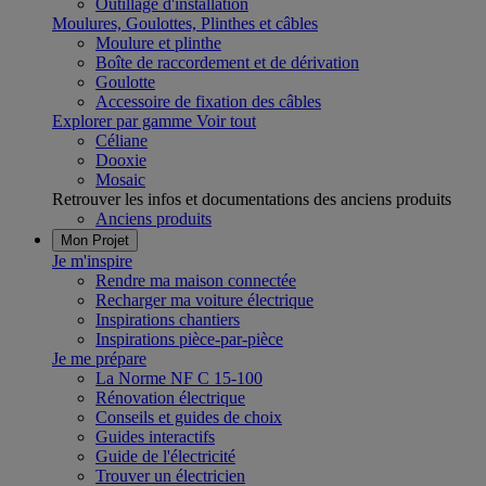
Outillage d'installation
Moulures, Goulottes, Plinthes et câbles
Moulure et plinthe
Boîte de raccordement et de dérivation
Goulotte
Accessoire de fixation des câbles
Explorer par gamme
Voir tout
Céliane
Dooxie
Mosaic
Retrouver les infos et documentations des anciens produits
Anciens produits
Mon Projet
Je m'inspire
Rendre ma maison connectée
Recharger ma voiture électrique
Inspirations chantiers
Inspirations pièce-par-pièce
Je me prépare
La Norme NF C 15-100
Rénovation électrique
Conseils et guides de choix
Guides interactifs
Guide de l'électricité
Trouver un électricien