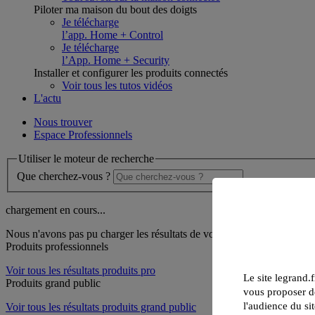
Piloter ma maison du bout des doigts
Je télécharge
l’app. Home + Control
Je télécharge
l’App. Home + Security
Installer et configurer les produits connectés
Voir tous les tutos vidéos
L'actu
Nous trouver
Espace Professionnels
Utiliser le moteur de recherche
Que cherchez-vous ?
chargement en cours...
Nous n'avons pas pu charger les résultats de votre recherche
Produits professionnels
Voir tous les résultats produits pro
Le site legrand.f
Produits grand public
vous proposer de
l'audience du sit
Voir tous les résultats produits grand public