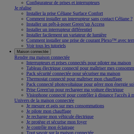
Configurateur de prises et interrupteurs
Je réalise
Installer la prise Céliane Surface Confort
Comment installer un interrupteur sans contact Céliane ?
Installer un prêt-à-poser Green’up Access
Installer un interrupteur différentiel
Installer facilement un variateur de lumière
Comment installer une prise de courant Plexo™ avec terr
Voir tous les tutoriels
Maison connectée
Rendre ma maison connectée
Interrupteurs et prises connectés pour piloter ma maison
Tableau électrique connecté pour maîtriser mes consomm
Pack sécurité connectée pour sécuriser ma maison
Thermostat connecté pour maîtriser mon chauffage
Pack connecté photovoltaïque pour gérer mon énergie sol
Prise Green'up pour recharger ma voiture électrique
Visiophone connecté pour contrôler à distance l'accès à
Univers de la maison connectée
Je mesure et agis sur mes consommations
Je pilote mon chauffage
Je recharge mon véhicule électrique
Je protège et sécurise mon foyer
Je contrôle mon éclairage
Tout savoir sur la maison connectée