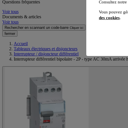
Questions fréquentes
Consultez notre
Voir tous
Vous pouvez gér
Documents & articles
des cookies
.
Voir tous
Rechercher en scannant un code-barre
Cliquer ici
fermer
Accueil
Tableaux électriques et disjoncteurs
Interrupteur / disjoncteur différentiel
Interrupteur différentiel bipolaire - 2P - type AC 30mA arrivée