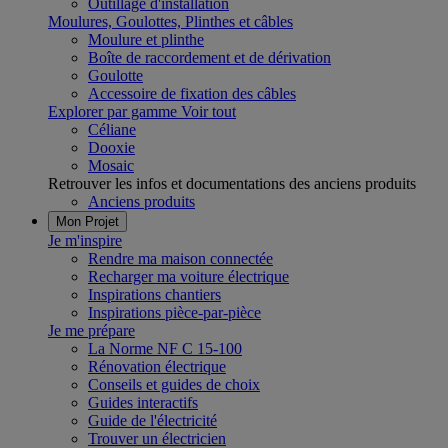
Outillage d'installation
Moulures, Goulottes, Plinthes et câbles
Moulure et plinthe
Boîte de raccordement et de dérivation
Goulotte
Accessoire de fixation des câbles
Explorer par gamme
Voir tout
Céliane
Dooxie
Mosaic
Retrouver les infos et documentations des anciens produits
Anciens produits
Mon Projet
Je m'inspire
Rendre ma maison connectée
Recharger ma voiture électrique
Inspirations chantiers
Inspirations pièce-par-pièce
Je me prépare
La Norme NF C 15-100
Rénovation électrique
Conseils et guides de choix
Guides interactifs
Guide de l'électricité
Trouver un électricien