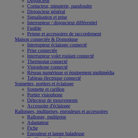
Disjoncteur
Contacteur, minuterie, parafoudre
Disjoncteur général
Signalisation et prise
Interrupteur / disjoncteur différentiel
Fusible
Peigne et accessoires de raccordement
Maison connectée & Domotique
Interrupteur éclairage connecté
Prise connectée
Interrupteur volet roulant connecté
Thermostat connecté
Visiophone connecté
Réseau numérique et équipement multimédia
Tableau électrique connecté
Sonnettes, portiers et éclairage
Sonnette et carillon
Portier visiophone
Détecteur de mouvements
Accessoire d'éclairage
Rallonges, multiprises, enrouleurs et accessoires
Rallonge, multiprise
Adaptateur
Fiche
Enrouleur et lampe baladeuse