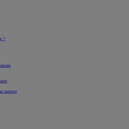
e ?
ations
aire
 ma maison