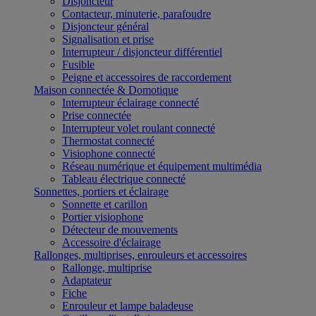
Disjoncteur
Contacteur, minuterie, parafoudre
Disjoncteur général
Signalisation et prise
Interrupteur / disjoncteur différentiel
Fusible
Peigne et accessoires de raccordement
Maison connectée & Domotique
Interrupteur éclairage connecté
Prise connectée
Interrupteur volet roulant connecté
Thermostat connecté
Visiophone connecté
Réseau numérique et équipement multimédia
Tableau électrique connecté
Sonnettes, portiers et éclairage
Sonnette et carillon
Portier visiophone
Détecteur de mouvements
Accessoire d'éclairage
Rallonges, multiprises, enrouleurs et accessoires
Rallonge, multiprise
Adaptateur
Fiche
Enrouleur et lampe baladeuse