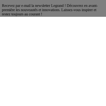
Recevez par e-mail la newsletter Legrand ! Découvrez en avant-
première les nouveautés et innovations. Laissez-vous inspirer et
restez toujours au courant !
S'inscrire
Réseaux sociaux
facebook
Instagram
LinkedIn
Pinterest
Youtube
TikTok
© Legrand 2026 - Tous droits réservés
#Améliorons les vies
Politique de confidentialité
Gestion de cookies
Mentions légales
Accessibilité
Un problème technique est
Fermer la fenêtre de discussion