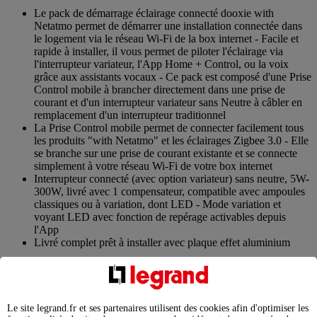
Le pack de démarrage éclairage connecté dooxie with
Netatmo permet de démarrer une installation connectée dans
le logement via le réseau Wi-Fi de la box internet - Facile et
rapide à installer, il vous permet de piloter l'éclairage via
l'interrupteur variateur, l'App Home + Control, ou la voix
grâce aux assistants vocaux - Ce pack est composé d'une Prise
Control mobile à brancher directement dans une prise de
courant et d'un interrupteur variateur sans Neutre à câbler en
remplacement d'un interrupteur traditionnel
La Prise Control mobile permet de connecter facilement tous
les produits "with Netatmo" et les éclairages Zigbee 3.0 - Elle
se branche sur une prise de courant existante et se connecte
simplement à votre réseau Wi-Fi de votre box internet
Interrupteur connecté (avec option variateur) sans neutre, 5W-
300W, livré avec 1 compensateur, compatible avec ampoules
classiques ou à variation, dont LED - Mode variation et
voyant LED avec fonction de repérage activables depuis
l'App
Livré complet prêt à installer avec plaque effet aluminium
Avantages
Soyez en permanence connecté à votre logement et
Le site legrand.fr et ses partenaires utilisent des cookies afin d'optimiser les
personnalisez de nombreuses fonctionnalités à vos besoins