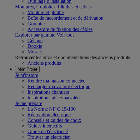
Outillage d'installation
Moulures, Goulottes, Plinthes et câbles
Moulure et plinthe
Boîte de raccordement et de dérivation
Goulotte
Accessoire de fixation des câbles
Explorer par gamme
Voir tout
Céliane
Dooxie
Mosaic
Retrouver les infos et documentations des anciens produits
Anciens produits
Mon Projet
Je m'inspire
Rendre ma maison connectée
Recharger ma voiture électrique
Inspirations chantiers
Inspirations pièce-par-pièce
Je me prépare
La Norme NF C 15-100
Rénovation électrique
Conseils et guides de choix
Guides interactifs
Guide de l'électricité
Trouver un électricien