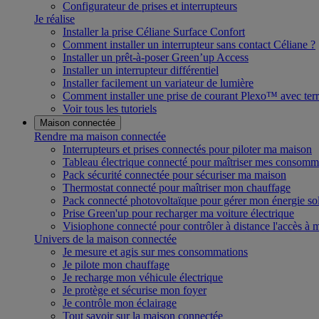
Configurateur de prises et interrupteurs
Je réalise
Installer la prise Céliane Surface Confort
Comment installer un interrupteur sans contact Céliane ?
Installer un prêt-à-poser Green’up Access
Installer un interrupteur différentiel
Installer facilement un variateur de lumière
Comment installer une prise de courant Plexo™ avec terr
Voir tous les tutoriels
Maison connectée
Rendre ma maison connectée
Interrupteurs et prises connectés pour piloter ma maison
Tableau électrique connecté pour maîtriser mes consomm
Pack sécurité connectée pour sécuriser ma maison
Thermostat connecté pour maîtriser mon chauffage
Pack connecté photovoltaïque pour gérer mon énergie sol
Prise Green'up pour recharger ma voiture électrique
Visiophone connecté pour contrôler à distance l'accès à
Univers de la maison connectée
Je mesure et agis sur mes consommations
Je pilote mon chauffage
Je recharge mon véhicule électrique
Je protège et sécurise mon foyer
Je contrôle mon éclairage
Tout savoir sur la maison connectée