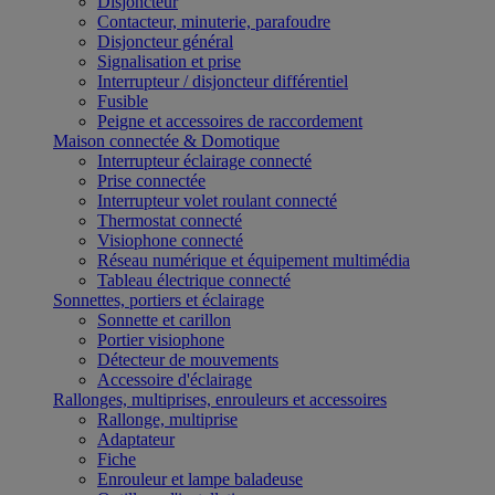
Disjoncteur
Contacteur, minuterie, parafoudre
Disjoncteur général
Signalisation et prise
Interrupteur / disjoncteur différentiel
Fusible
Peigne et accessoires de raccordement
Maison connectée & Domotique
Interrupteur éclairage connecté
Prise connectée
Interrupteur volet roulant connecté
Thermostat connecté
Visiophone connecté
Réseau numérique et équipement multimédia
Tableau électrique connecté
Sonnettes, portiers et éclairage
Sonnette et carillon
Portier visiophone
Détecteur de mouvements
Accessoire d'éclairage
Rallonges, multiprises, enrouleurs et accessoires
Rallonge, multiprise
Adaptateur
Fiche
Enrouleur et lampe baladeuse