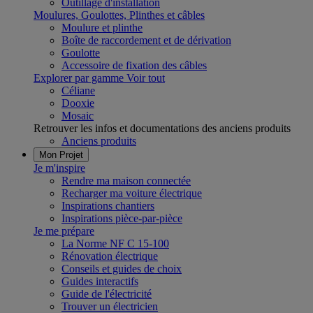
Outillage d'installation
Moulures, Goulottes, Plinthes et câbles
Moulure et plinthe
Boîte de raccordement et de dérivation
Goulotte
Accessoire de fixation des câbles
Explorer par gamme
Voir tout
Céliane
Dooxie
Mosaic
Retrouver les infos et documentations des anciens produits
Anciens produits
Mon Projet
Je m'inspire
Rendre ma maison connectée
Recharger ma voiture électrique
Inspirations chantiers
Inspirations pièce-par-pièce
Je me prépare
La Norme NF C 15-100
Rénovation électrique
Conseils et guides de choix
Guides interactifs
Guide de l'électricité
Trouver un électricien