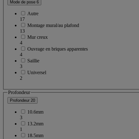
Mode de pose
6
Autre
17
Montage mural/au plafond
13
Mur creux
4
Ouvrage en briques apparentes
4
Saillie
3
Universel
2
Profondeur
Profondeur
20
10.6mm
3
13.2mm
1
18.5mm