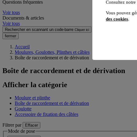
Questions fréquentes
Consultez notre
Voir tous
Vous pouvez gér
Documents & articles
des cookies
.
Voir tous
Rechercher en scannant un code-barre
Cliquer ici
fermer
Accueil
Moulures, Goulottes, Plinthes et câbles
Boîte de raccordement et de dérivation
Boîte de raccordement et de dérivation
Afficher la catégorie
Moulure et plinthe
Boîte de raccordement et de dérivation
Goulotte
Accessoire de fixation des câbles
Filtrer par
Effacer
Mode de pose