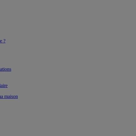
e ?
ations
aire
 ma maison