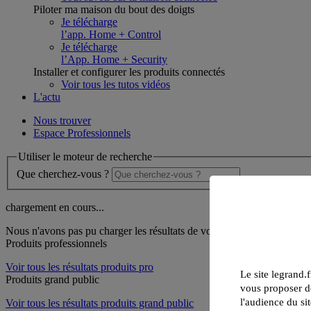
Piloter ma maison du bout des doigts
Je télécharge
l’app. Home + Control
Je télécharge
l’App. Home + Security
Installer et configurer les produits connectés
Voir tous les tutos vidéos
L'actu
Nous trouver
Espace Professionnels
Utiliser le moteur de recherche
Que cherchez-vous ?
chargement en cours...
Nous n'avons pas pu charger les résultats de votre recherche
Produits professionnels
Voir tous les résultats produits pro
Le site legrand.f
Produits grand public
vous proposer de
l'audience du sit
Voir tous les résultats produits grand public