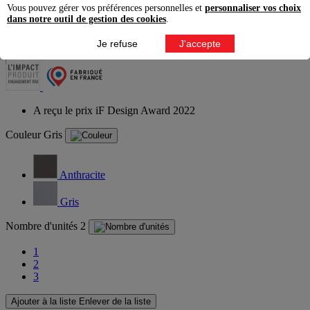
15,80
€
Vous pouvez gérer vos préférences personnelles et
personnaliser vos choix
dans notre outil de gestion des cookies
.
Prix conseillé TTC
éco-contribution incluse
Je refuse
J'accepte
A reçu le prix iF Design Award 2022
Couleur
Gris
Anthracite
Gris
Nombre d'unités
2
1
2
3
Ajouter à la liste
Enlever de la liste