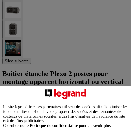
Slide suivante
Boitier étanche Plexo 2 postes pour
montage apparent horizontal ou vertical
équipé de 4 embouts souples finition gris
Ref. 0 700 51
Plexo
Le site legrand.fr et ses partenaires utilisent des cookies afin d'optimiser les
fonctionnalités du site, de vous proposer des vidéos et des remontées de
contenus de plateformes sociales, à des fins d'analyse de l'audience du site
Plexo, boîtier saillie étanche pour installation en apparent des
et à des fins publicitaires.
mécanismes
Consultez notre
Politique de confidentialité
pour en savoir plus.