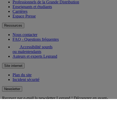
Professionnels de la Grande Distribution
Enseignants et étudiants
Carrières
Espace Presse
Ressources
Nous contacter
FAQ - Questions fréquentes
Accessibilité sourds
ou malentendants
Auteurs et experts Legrand
Site internet
Plan du site
Incident sécurité
Newsletter
Recevez par e-mail la newsletter Legrand ! Découvrez en avant-
première les nouveautés et innovations. Laissez-vous inspirer et
restez toujours au courant !
S'inscrire