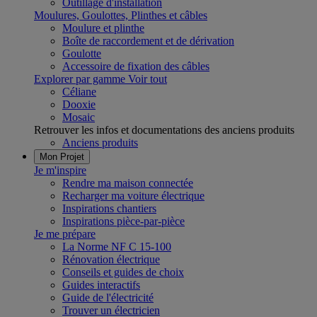
Outillage d'installation
Moulures, Goulottes, Plinthes et câbles
Moulure et plinthe
Boîte de raccordement et de dérivation
Goulotte
Accessoire de fixation des câbles
Explorer par gamme
Voir tout
Céliane
Dooxie
Mosaic
Retrouver les infos et documentations des anciens produits
Anciens produits
Mon Projet
Je m'inspire
Rendre ma maison connectée
Recharger ma voiture électrique
Inspirations chantiers
Inspirations pièce-par-pièce
Je me prépare
La Norme NF C 15-100
Rénovation électrique
Conseils et guides de choix
Guides interactifs
Guide de l'électricité
Trouver un électricien