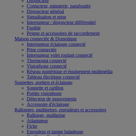
Disjoncteur
Contacteur, minuterie, parafoudre
Disjoncteur général
Signalisation et prise
Interrupteur / disjoncteur différentiel
Fusible
Peigne et accessoires de raccordement
Maison connectée & Domotique
Interrupteur éclairage connecté
Prise connectée
Interrupteur volet roulant connecté
Thermostat connecté
Visiophone connecté
Réseau numérique et équipement multimédia
Tableau électrique connecté
Sonnettes, portiers et éclairage
Sonnette et carillon
Portier visiophone
Détecteur de mouvements
Accessoire d'éclairage
Rallonges, multiprises, enrouleurs et accessoires
Rallonge, multiprise
Adaptateur
Fiche
Enrouleur et lampe baladeuse