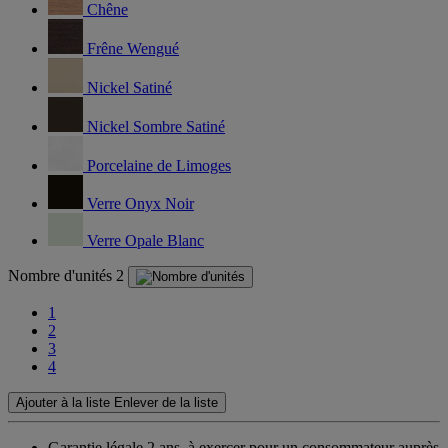
Chêne
Frêne Wengué
Nickel Satiné
Nickel Sombre Satiné
Porcelaine de Limoges
Verre Onyx Noir
Verre Opale Blanc
Nombre d'unités
2
1
2
3
4
Ajouter à la liste
Enlever de la liste
Garantie légale 2 ans,
à exercer pour un consommateur auprès