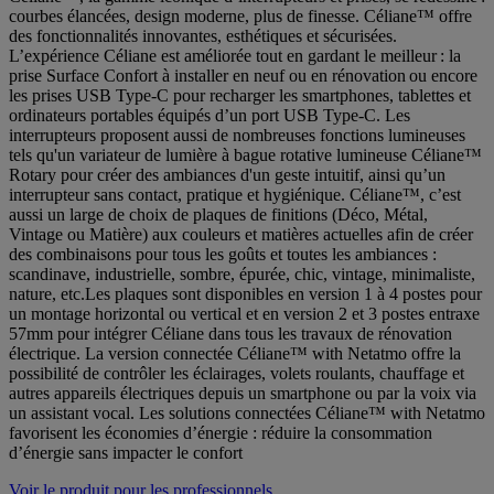
courbes élancées, design moderne, plus de finesse. Céliane™ offre
des fonctionnalités innovantes, esthétiques et sécurisées.
L’expérience Céliane est améliorée tout en gardant le meilleur : la
prise Surface Confort à installer en neuf ou en rénovation ou encore
les prises USB Type-C pour recharger les smartphones, tablettes et
ordinateurs portables équipés d’un port USB Type-C. Les
interrupteurs proposent aussi de nombreuses fonctions lumineuses
tels qu'un variateur de lumière à bague rotative lumineuse Céliane™
Rotary pour créer des ambiances d'un geste intuitif, ainsi qu’un
interrupteur sans contact, pratique et hygiénique. Céliane™, c’est
aussi un large de choix de plaques de finitions (Déco, Métal,
Vintage ou Matière) aux couleurs et matières actuelles afin de créer
des combinaisons pour tous les goûts et toutes les ambiances :
scandinave, industrielle, sombre, épurée, chic, vintage, minimaliste,
nature, etc.Les plaques sont disponibles en version 1 à 4 postes pour
un montage horizontal ou vertical et en version 2 et 3 postes entraxe
57mm pour intégrer Céliane dans tous les travaux de rénovation
électrique. La version connectée Céliane™ with Netatmo offre la
possibilité de contrôler les éclairages, volets roulants, chauffage et
autres appareils électriques depuis un smartphone ou par la voix via
un assistant vocal. Les solutions connectées Céliane™ with Netatmo
favorisent les économies d’énergie : réduire la consommation
d’énergie sans impacter le confort
Voir le produit pour les professionnels