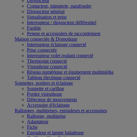
Disjoncteur
Contacteur, minuterie, parafoudre
Disjoncteur général
Signalisation et prise
Interrupteur / disjoncteur différentiel
Fusible
Peigne et accessoires de raccordement
Maison connectée & Domotique
Interrupteur éclairage connecté
Prise connectée
Interrupteur volet roulant connecté
Thermostat connecté
Visiophone connecté
Réseau numérique et équipement multimédia
Tableau électrique connecté
Sonnettes, portiers et éclairage
Sonnette et carillon
Portier visiophone
Détecteur de mouvements
Accessoire d'éclairage
Rallonges, multiprises, enrouleurs et accessoires
Rallonge, multiprise
Adaptateur
Fiche
Enrouleur et lampe baladeuse