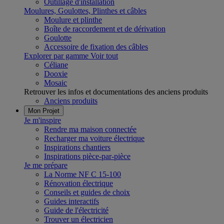
Outillage d'installation
Moulures, Goulottes, Plinthes et câbles
Moulure et plinthe
Boîte de raccordement et de dérivation
Goulotte
Accessoire de fixation des câbles
Explorer par gamme
Voir tout
Céliane
Dooxie
Mosaic
Retrouver les infos et documentations des anciens produits
Anciens produits
Mon Projet
Je m'inspire
Rendre ma maison connectée
Recharger ma voiture électrique
Inspirations chantiers
Inspirations pièce-par-pièce
Je me prépare
La Norme NF C 15-100
Rénovation électrique
Conseils et guides de choix
Guides interactifs
Guide de l'électricité
Trouver un électricien