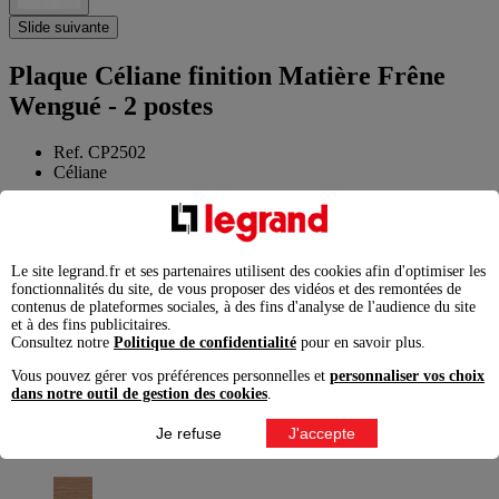
Slide suivante
Plaque Céliane finition Matière Frêne
Wengué - 2 postes
Ref. CP2502
Céliane
Délicatesse de la porcelaine, élégance du verre, design du métal,
chaleur du bois... Céliane™ explore la noblesse des matières
authentiques pour mieux sublimer la déco.
Le site legrand.fr et ses partenaires utilisent des cookies afin d'optimiser les
61,89
fonctionnalités du site, de vous proposer des vidéos et des remontées de
€
contenus de plateformes sociales, à des fins d'analyse de l'audience du site
et à des fins publicitaires.
Prix conseillé TTC
Consultez notre
Politique de confidentialité
pour en savoir plus.
éco-contribution incluse
Vous pouvez gérer vos préférences personnelles et
personnaliser vos choix
dans notre outil de gestion des cookies
.
Je refuse
J'accepte
Finition
Frêne Wengué