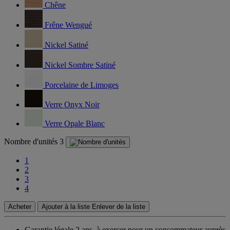
Chêne
Frêne Wengué
Nickel Satiné
Nickel Sombre Satiné
Porcelaine de Limoges
Verre Onyx Noir
Verre Opale Blanc
Nombre d'unités
3
1
2
3
4
Acheter
Ajouter à la liste
Enlever de la liste
Garantie légale 2 ans,
à exercer pour un consommateur auprès