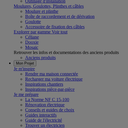
Outillage d'installation
Moulures, Goulottes, Plinthes et câbles
Moulure et plinthe
Boîte de raccordement et de dérivation
Goulotte
Accessoire de fixation des câbles
Explorer par gamme
Voir tout
Céliane
Dooxie
Mosaic
Retrouver les infos et documentations des anciens produits
Anciens produits
Mon Projet
Je m'inspire
Rendre ma maison connectée
Recharger ma voiture électrique
Inspirations chantiers
Inspirations pièce-par-pièce
Je me prépare
La Norme NF C 15-100
Rénovation électrique
Conseils et guides de choix
Guides interactifs
Guide de l'électricité
Trouver un électricien