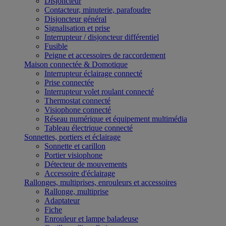
Disjoncteur
Contacteur, minuterie, parafoudre
Disjoncteur général
Signalisation et prise
Interrupteur / disjoncteur différentiel
Fusible
Peigne et accessoires de raccordement
Maison connectée & Domotique
Interrupteur éclairage connecté
Prise connectée
Interrupteur volet roulant connecté
Thermostat connecté
Visiophone connecté
Réseau numérique et équipement multimédia
Tableau électrique connecté
Sonnettes, portiers et éclairage
Sonnette et carillon
Portier visiophone
Détecteur de mouvements
Accessoire d'éclairage
Rallonges, multiprises, enrouleurs et accessoires
Rallonge, multiprise
Adaptateur
Fiche
Enrouleur et lampe baladeuse