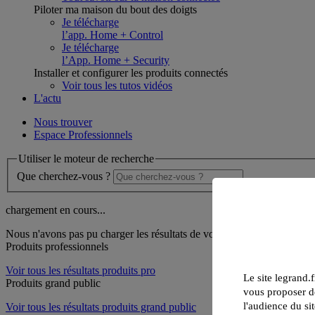
Piloter ma maison du bout des doigts
Je télécharge
l’app. Home + Control
Je télécharge
l’App. Home + Security
Installer et configurer les produits connectés
Voir tous les tutos vidéos
L'actu
Nous trouver
Espace Professionnels
Utiliser le moteur de recherche
Que cherchez-vous ?
chargement en cours...
Nous n'avons pas pu charger les résultats de votre recherche
Produits professionnels
Voir tous les résultats produits pro
Le site legrand.f
Produits grand public
vous proposer de
l'audience du sit
Voir tous les résultats produits grand public