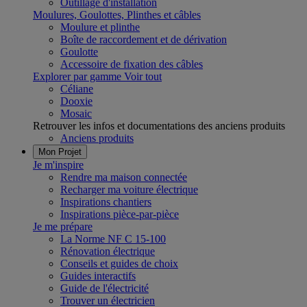
Outillage d'installation
Moulures, Goulottes, Plinthes et câbles
Moulure et plinthe
Boîte de raccordement et de dérivation
Goulotte
Accessoire de fixation des câbles
Explorer par gamme
Voir tout
Céliane
Dooxie
Mosaic
Retrouver les infos et documentations des anciens produits
Anciens produits
Mon Projet
Je m'inspire
Rendre ma maison connectée
Recharger ma voiture électrique
Inspirations chantiers
Inspirations pièce-par-pièce
Je me prépare
La Norme NF C 15-100
Rénovation électrique
Conseils et guides de choix
Guides interactifs
Guide de l'électricité
Trouver un électricien