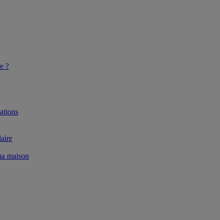
e ?
ations
aire
 ma maison