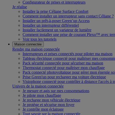
Configurateur de prises et interrupteurs
Je réalise
Installer la prise Céliane Surface Confort
Comment installer un interrupteur sans contact Céliane ?
Installer un prêt-à-poser Green’up Access
Installer un interrupteur différentiel
Installer facilement un variateur de lumière
Comment installer une prise de courant Plexo™ avec terr
Voir tous les tutoriels
Maison connectée
Rendre ma maison connectée
Interrupteurs et prises connectés pour piloter ma maison
Tableau électrique connecté pour maîtriser mes consomm
Pack sécurité connectée pour sécuriser ma maison
Thermostat connecté pour maîtriser mon chauffage
Pack connecté photovoltaïque pour gérer mon énergie sol
Prise Green'up pour recharger ma voiture électrique
Visiophone connecté pour contrôler à distance l'accès à
Univers de la maison connectée
Je mesure et agis sur mes consommations
Je pilote mon chauffage
Je recharge mon véhicule électrique
Je protège et sécurise mon foyer
Je contrôle mon éclairage
Tout savoir sur la maison connectée