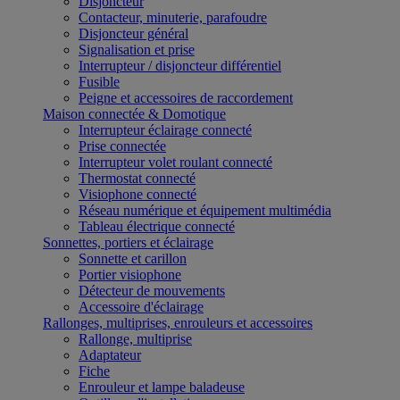
Disjoncteur
Contacteur, minuterie, parafoudre
Disjoncteur général
Signalisation et prise
Interrupteur / disjoncteur différentiel
Fusible
Peigne et accessoires de raccordement
Maison connectée & Domotique
Interrupteur éclairage connecté
Prise connectée
Interrupteur volet roulant connecté
Thermostat connecté
Visiophone connecté
Réseau numérique et équipement multimédia
Tableau électrique connecté
Sonnettes, portiers et éclairage
Sonnette et carillon
Portier visiophone
Détecteur de mouvements
Accessoire d'éclairage
Rallonges, multiprises, enrouleurs et accessoires
Rallonge, multiprise
Adaptateur
Fiche
Enrouleur et lampe baladeuse