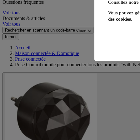
Questions fréquentes
Consultez notre
Voir tous
Vous pouvez gér
Documents & articles
des cookies
.
Voir tous
Rechercher en scannant un code-barre
Cliquer ici
fermer
Accueil
Maison connectée & Domotique
Prise connectée
Prise Control mobile pour connecter tous les produits "with Net