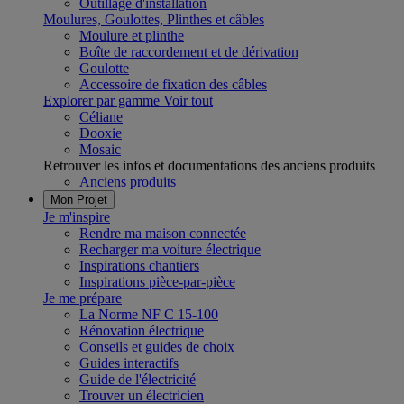
Outillage d'installation
Moulures, Goulottes, Plinthes et câbles
Moulure et plinthe
Boîte de raccordement et de dérivation
Goulotte
Accessoire de fixation des câbles
Explorer par gamme
Voir tout
Céliane
Dooxie
Mosaic
Retrouver les infos et documentations des anciens produits
Anciens produits
Mon Projet
Je m'inspire
Rendre ma maison connectée
Recharger ma voiture électrique
Inspirations chantiers
Inspirations pièce-par-pièce
Je me prépare
La Norme NF C 15-100
Rénovation électrique
Conseils et guides de choix
Guides interactifs
Guide de l'électricité
Trouver un électricien