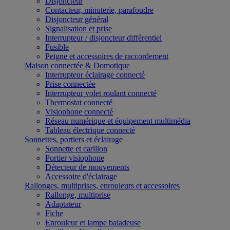
Disjoncteur
Contacteur, minuterie, parafoudre
Disjoncteur général
Signalisation et prise
Interrupteur / disjoncteur différentiel
Fusible
Peigne et accessoires de raccordement
Maison connectée & Domotique
Interrupteur éclairage connecté
Prise connectée
Interrupteur volet roulant connecté
Thermostat connecté
Visiophone connecté
Réseau numérique et équipement multimédia
Tableau électrique connecté
Sonnettes, portiers et éclairage
Sonnette et carillon
Portier visiophone
Détecteur de mouvements
Accessoire d'éclairage
Rallonges, multiprises, enrouleurs et accessoires
Rallonge, multiprise
Adaptateur
Fiche
Enrouleur et lampe baladeuse