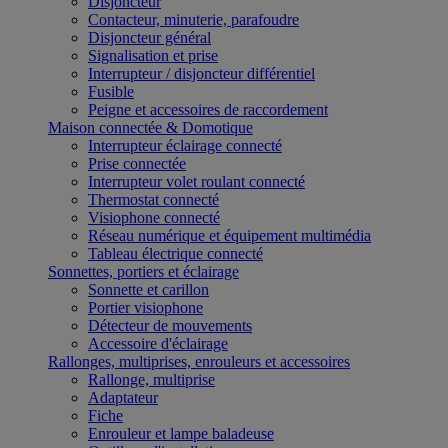
Disjoncteur
Contacteur, minuterie, parafoudre
Disjoncteur général
Signalisation et prise
Interrupteur / disjoncteur différentiel
Fusible
Peigne et accessoires de raccordement
Maison connectée & Domotique
Interrupteur éclairage connecté
Prise connectée
Interrupteur volet roulant connecté
Thermostat connecté
Visiophone connecté
Réseau numérique et équipement multimédia
Tableau électrique connecté
Sonnettes, portiers et éclairage
Sonnette et carillon
Portier visiophone
Détecteur de mouvements
Accessoire d'éclairage
Rallonges, multiprises, enrouleurs et accessoires
Rallonge, multiprise
Adaptateur
Fiche
Enrouleur et lampe baladeuse