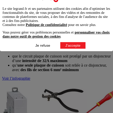
A est requis
:
Le site legrand.fr et ses partenaires utilisent des cookies afin d'optimiser les
si la rangée sur laquelle vous pensez ajouter le circuit est déjà
fonctionnalités du site, de vous proposer des vidéos et des remontées de
protégée par un interrupteur différentiel, regardez s’il est bien
contenus de plateformes sociales, à des fins d'analyse de l'audience du site
de type A. Si ce n’est pas le cas, changez-le si c’est possible,
et à des fins publicitaires.
Consultez notre
Politique de confidentialité
pour en savoir plus.
ou choisissez une autre rangée
assurez-vous également que
l’intensité de l’interrupteur
Vous pouvez gérer vos préférences personnelles et
personnaliser vos choix
différentiel est suffisante
dans notre outil de gestion des cookies
.
Vous pouvez maintenant vous lancer dans la création du circuit
Je refuse
J'accepte
plaque de cuisson.
Attention
, la norme impose :
que le circuit plaque de cuisson soit protégé par un disjoncteur
d’une
intensité de 32A maximum
qu’
une seule plaque de cuisson
soit reliée à ce disjoncteur,
avec
des fils de section 6 mm² minimum
Voir l’infographie