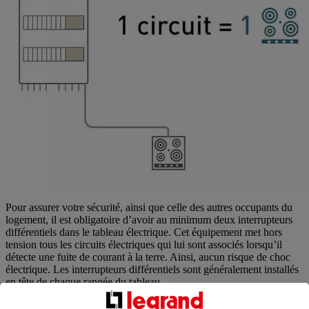
Pour assurer votre sécurité, ainsi que celle des autres occupants du
logement, il est obligatoire d’avoir au minimum deux interrupteurs
différentiels dans le tableau électrique. Cet équipement met hors
tension tous les circuits électriques qui lui sont associés lorsqu’il
détecte une fuite de courant à la terre. Ainsi, aucun risque de choc
électrique. Les interrupteurs différentiels sont généralement installés
en tête de chaque rangée du tableau.
Pour une plaque de cuisson, un interrupteur différentiel de type