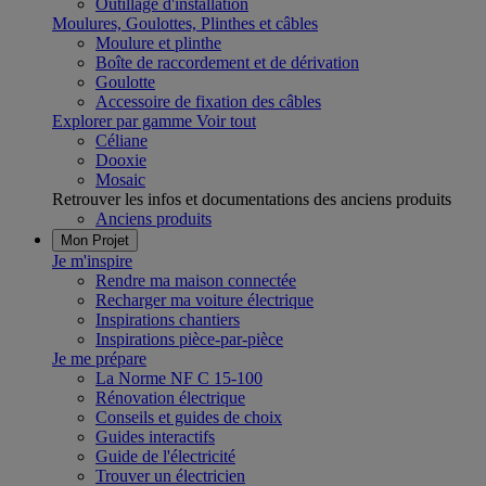
Outillage d'installation
Moulures, Goulottes, Plinthes et câbles
Moulure et plinthe
Boîte de raccordement et de dérivation
Goulotte
Accessoire de fixation des câbles
Explorer par gamme
Voir tout
Céliane
Dooxie
Mosaic
Retrouver les infos et documentations des anciens produits
Anciens produits
Mon Projet
Je m'inspire
Rendre ma maison connectée
Recharger ma voiture électrique
Inspirations chantiers
Inspirations pièce-par-pièce
Je me prépare
La Norme NF C 15-100
Rénovation électrique
Conseils et guides de choix
Guides interactifs
Guide de l'électricité
Trouver un électricien