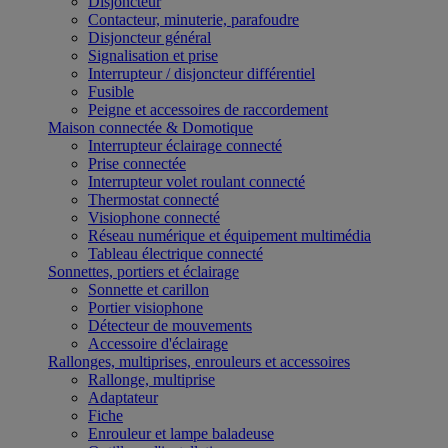
Disjoncteur
Contacteur, minuterie, parafoudre
Disjoncteur général
Signalisation et prise
Interrupteur / disjoncteur différentiel
Fusible
Peigne et accessoires de raccordement
Maison connectée & Domotique
Interrupteur éclairage connecté
Prise connectée
Interrupteur volet roulant connecté
Thermostat connecté
Visiophone connecté
Réseau numérique et équipement multimédia
Tableau électrique connecté
Sonnettes, portiers et éclairage
Sonnette et carillon
Portier visiophone
Détecteur de mouvements
Accessoire d'éclairage
Rallonges, multiprises, enrouleurs et accessoires
Rallonge, multiprise
Adaptateur
Fiche
Enrouleur et lampe baladeuse