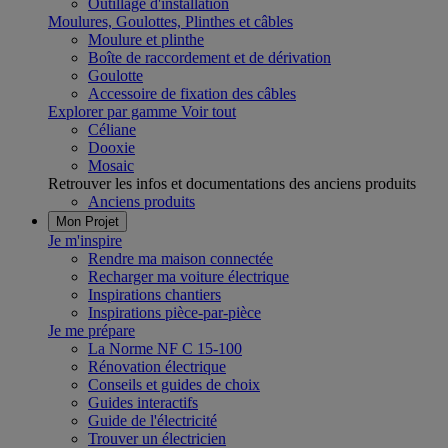
Outillage d'installation
Moulures, Goulottes, Plinthes et câbles
Moulure et plinthe
Boîte de raccordement et de dérivation
Goulotte
Accessoire de fixation des câbles
Explorer par gamme
Voir tout
Céliane
Dooxie
Mosaic
Retrouver les infos et documentations des anciens produits
Anciens produits
Mon Projet
Je m'inspire
Rendre ma maison connectée
Recharger ma voiture électrique
Inspirations chantiers
Inspirations pièce-par-pièce
Je me prépare
La Norme NF C 15-100
Rénovation électrique
Conseils et guides de choix
Guides interactifs
Guide de l'électricité
Trouver un électricien