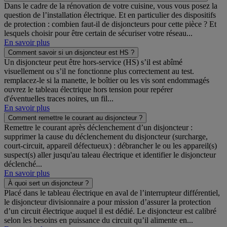
Dans le cadre de la rénovation de votre cuisine, vous vous posez la
question de l’installation électrique. Et en particulier des dispositifs
de protection : combien faut-il de disjoncteurs pour cette pièce ? Et
lesquels choisir pour être certain de sécuriser votre réseau...
En savoir plus
Comment savoir si un disjoncteur est HS ?
Un disjoncteur peut être hors-service (HS) s’il est abîmé
visuellement ou s’il ne fonctionne plus correctement au test.
remplacez-le si la manette, le boîtier ou les vis sont endommagés
ouvrez le tableau électrique hors tension pour repérer
d'éventuelles traces noires, un fil...
En savoir plus
Comment remettre le courant au disjoncteur ?
Remettre le courant après déclenchement d’un disjoncteur :
supprimer la cause du déclenchement du disjoncteur (surcharge,
court-circuit, appareil défectueux) : débrancher le ou les appareil(s)
suspect(s) aller jusqu'au taleau électrique et identifier le disjoncteur
déclenché...
En savoir plus
À quoi sert un disjoncteur ?
Placé dans le tableau électrique en aval de l’interrupteur différentiel,
le disjoncteur divisionnaire a pour mission d’assurer la protection
d’un circuit électrique auquel il est dédié. Le disjoncteur est calibré
selon les besoins en puissance du circuit qu’il alimente en...