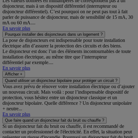
Les valeurs données en milliampères ne correspondent pas à un
disjoncteur, mais à un dispositif différentiel (interrupteur ou
disjoncteur différentiel). C’est pourquoi on ne peut pas tout à fait
parler de puissance de disjoncteur, mais de sensibilité de 15 mA, 30
mA ou 60 mA....
En savoir plus
Pourquoi installer des disjoncteurs dans un logement ?
La pose de disjoncteurs est indispensable pour toute installation
électrique afin d’assurer la protection des circuits et des biens.
Le disjoncteur est donc l’un des éléments incontournables de toute
installation électrique, au même titre que l’interrupteur
différentiel par exemple....
En savoir plus
Afficher +
Quand utiliser un disjoncteur bipolaire pour protéger un circuit ?
Vous avez prévu de rénover votre installation électrique ou d’ajouter
un nouveau circuit. Mais voilà : pour l’indispensable dispositif de
protection, vous hésitez entre un disjoncteur classique et un
disjoncteur bipolaire. Quelle différence ? Un disjoncteur unipolaire
+ neutre...
En savoir plus
Que faire quand un disjoncteur fait du bruit ou chauffe ?
Si un disjoncteur fait du bruit ou chauffe, il est recommandé de
contacter un professionnel de l'électricité. En effet, la situation peut
présenter un risque d'incendie. Pourquoi un disjoncteur fait du bruit