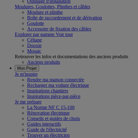
Outillage d'installation
Moulures, Goulottes, Plinthes et câbles
Moulure et plinthe
Boîte de raccordement et de dérivation
Goulotte
Accessoire de fixation des câbles
Explorer par gamme
Voir tout
Céliane
Dooxie
Mosaic
Retrouver les infos et documentations des anciens produits
Anciens produits
Mon Projet
Je m'inspire
Rendre ma maison connectée
Recharger ma voiture électrique
Inspirations chantiers
Inspirations pièce-par-pièce
Je me prépare
La Norme NF C 15-100
Rénovation électrique
Conseils et guides de choix
Guides interactifs
Guide de l'électricité
Trouver un électricien