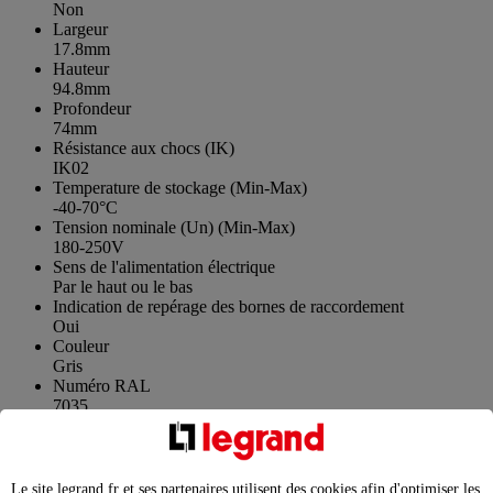
Non
Largeur
17.8mm
Hauteur
94.8mm
Profondeur
74mm
Résistance aux chocs (IK)
IK02
Temperature de stockage (Min-Max)
-40-70°C
Tension nominale (Un) (Min-Max)
180-250V
Sens de l'alimentation électrique
Par le haut ou le bas
Indication de repérage des bornes de raccordement
Oui
Couleur
Gris
Numéro RAL
7035
Sans halogène
Oui
Type de connexion
Borne à vis
Le site legrand.fr et ses partenaires utilisent des cookies afin d'optimiser les