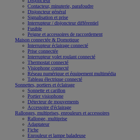
Disjoncteur
Contacteur, minuterie, parafoudre
Disjoncteur général
Signalisation et prise
Interrupteur / disjoncteur différentiel
Fusible
Peigne et accessoires de raccordement
Maison connectée & Domotique
Interrupteur éclairage connecté
Prise connectée
Interrupteur volet roulant connecté
Thermostat connecté
Visiophone connecté
Réseau numérique et équipement multimédia
Tableau électrique connecté
Sonnettes, portiers et éclairage
Sonnette et carillon
Portier visiophone
Détecteur de mouvements
Accessoire d'éclairage
Rallonges, multiprises, enrouleurs et accessoires
Rallonge, multiprise
Adaptateur
Fiche
Enrouleur et lampe baladeuse