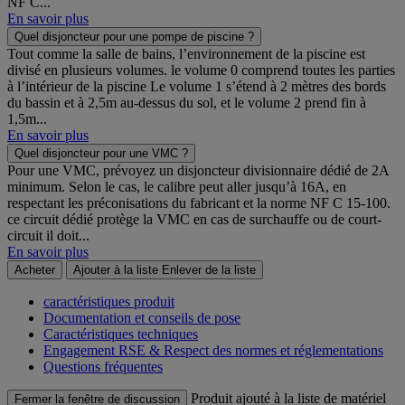
NF C...
En savoir plus
Quel disjoncteur pour une pompe de piscine ?
Tout comme la salle de bains, l’environnement de la piscine est
divisé en plusieurs volumes. le volume 0 comprend toutes les parties
à l’intérieur de la piscine Le volume 1 s’étend à 2 mètres des bords
du bassin et à 2,5m au-dessus du sol, et le volume 2 prend fin à
1,5m...
En savoir plus
Quel disjoncteur pour une VMC ?
Pour une VMC, prévoyez un disjoncteur divisionnaire dédié de 2A
minimum. Selon le cas, le calibre peut aller jusqu’à 16A, en
respectant les préconisations du fabricant et la norme NF C 15-100.
ce circuit dédié protège la VMC en cas de surchauffe ou de court-
circuit il doit...
En savoir plus
Acheter
Ajouter à la liste
Enlever de la liste
caractéristiques produit
Documentation et conseils de pose
Caractéristiques techniques
Engagement RSE & Respect des normes et réglementations
Questions fréquentes
Produit ajouté à la liste de matériel
Fermer la fenêtre de discussion