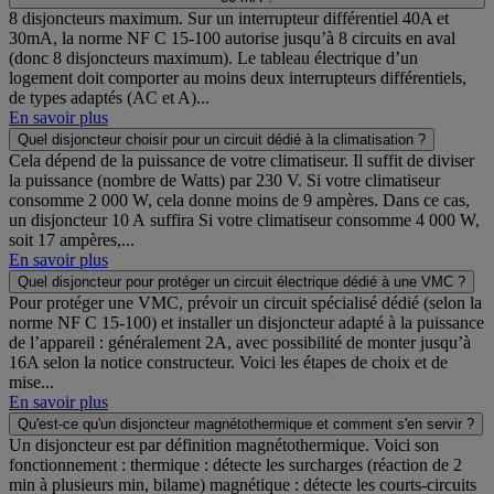
8 disjoncteurs maximum. Sur un interrupteur différentiel 40A et
30mA, la norme NF C 15‑100 autorise jusqu’à 8 circuits en aval
(donc 8 disjoncteurs maximum). Le tableau électrique d’un
logement doit comporter au moins deux interrupteurs différentiels,
de types adaptés (AC et A)...
En savoir plus
Quel disjoncteur choisir pour un circuit dédié à la climatisation ?
Cela dépend de la puissance de votre climatiseur. Il suffit de diviser
la puissance (nombre de Watts) par 230 V. Si votre climatiseur
consomme 2 000 W, cela donne moins de 9 ampères. Dans ce cas,
un disjoncteur 10 A suffira Si votre climatiseur consomme 4 000 W,
soit 17 ampères,...
En savoir plus
Quel disjoncteur pour protéger un circuit électrique dédié à une VMC ?
Pour protéger une VMC, prévoir un circuit spécialisé dédié (selon la
norme NF C 15-100) et installer un disjoncteur adapté à la puissance
de l’appareil : généralement 2A, avec possibilité de monter jusqu’à
16A selon la notice constructeur. Voici les étapes de choix et de
mise...
En savoir plus
Qu'est-ce qu'un disjoncteur magnétothermique et comment s'en servir ?
Un disjoncteur est par définition magnétothermique. Voici son
fonctionnement : thermique : détecte les surcharges (réaction de 2
min à plusieurs min, bilame) magnétique : détecte les courts-circuits