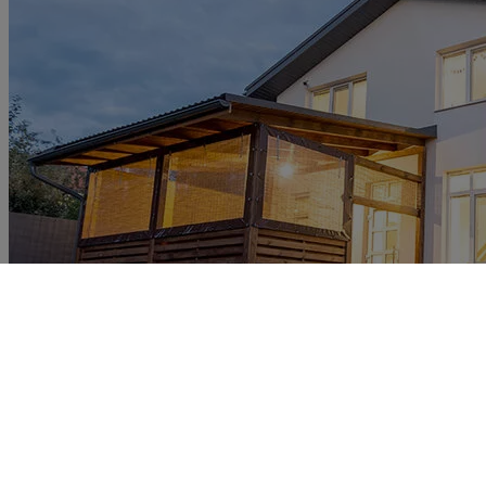
Le
disjoncteur magnétothermique
est donc l’appareillage par
défaut d’une installation résidentielle. Pour autant, vous devez le
choisir avec soin en suivant les préconisations de la
norme NF C
15-100
, en fonction de l’intensité des circuits associés.
Pour en savoir plus, référez-vous à la
norme NF C 15-100
qui liste