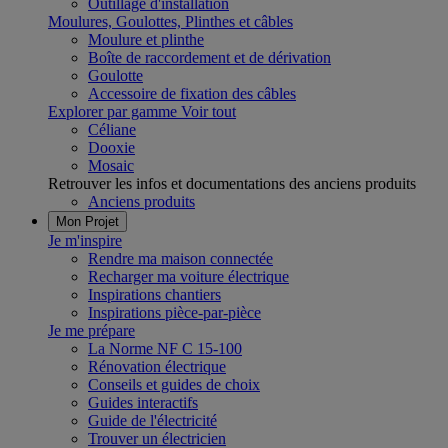
Outillage d'installation
Moulures, Goulottes, Plinthes et câbles
Moulure et plinthe
Boîte de raccordement et de dérivation
Goulotte
Accessoire de fixation des câbles
Explorer par gamme
Voir tout
Céliane
Dooxie
Mosaic
Retrouver les infos et documentations des anciens produits
Anciens produits
Mon Projet
Je m'inspire
Rendre ma maison connectée
Recharger ma voiture électrique
Inspirations chantiers
Inspirations pièce-par-pièce
Je me prépare
La Norme NF C 15-100
Rénovation électrique
Conseils et guides de choix
Guides interactifs
Guide de l'électricité
Trouver un électricien