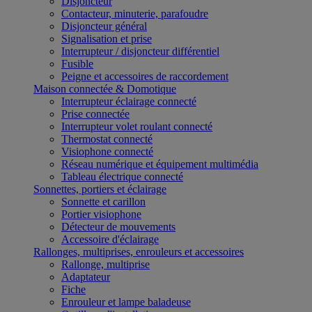
Disjoncteur
Contacteur, minuterie, parafoudre
Disjoncteur général
Signalisation et prise
Interrupteur / disjoncteur différentiel
Fusible
Peigne et accessoires de raccordement
Maison connectée & Domotique
Interrupteur éclairage connecté
Prise connectée
Interrupteur volet roulant connecté
Thermostat connecté
Visiophone connecté
Réseau numérique et équipement multimédia
Tableau électrique connecté
Sonnettes, portiers et éclairage
Sonnette et carillon
Portier visiophone
Détecteur de mouvements
Accessoire d'éclairage
Rallonges, multiprises, enrouleurs et accessoires
Rallonge, multiprise
Adaptateur
Fiche
Enrouleur et lampe baladeuse