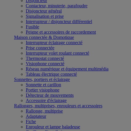
Disjoncteur
Contacteur, minuterie, parafoudre
Disjoncteur général
Signalisation et prise
Interrupteur / disjoncteur différentiel
Fusible
Peigne et accessoires de raccordement
Maison connectée & Domotique
Interrupteur éclairage connecté
Prise connectée
Interrupteur volet roulant connecté
Thermostat connecté
Visiophone connecté
Réseau numérique et équipement multimédia
Tableau électrique connecté
Sonnettes, portiers et éclairage
Sonnette et carillon
Portier visiophone
Détecteur de mouvements
Accessoire d'éclairage
Rallonges, multiprises, enrouleurs et accessoires
Rallonge, multiprise
Adaptateur
Fiche
Enrouleur et lampe baladeuse