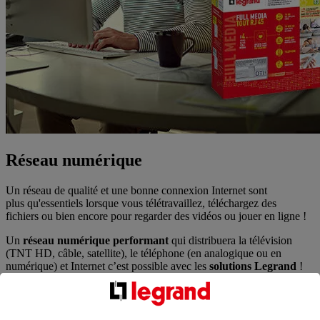
Réseau numérique
Un réseau de qualité et une bonne connexion Internet sont
plus qu'essentiels lorsque vous télétravaillez, téléchargez des
fichiers ou bien encore pour regarder des vidéos ou jouer en ligne !
Un
réseau numérique performant
qui distribuera la télévision
(TNT HD, câble, satellite), le téléphone (en analogique ou en
numérique) et Internet c’est possible avec les
solutions Legrand
!
Bénéficiez, avec un réseau
Wi-Fi câblé
, du haut débit pour vos
appareils multimédia tout en
libérant le Wi-Fi
pour les objets
mobiles.