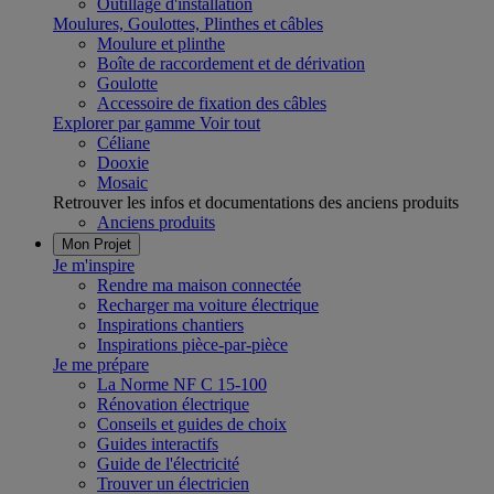
Outillage d'installation
Moulures, Goulottes, Plinthes et câbles
Moulure et plinthe
Boîte de raccordement et de dérivation
Goulotte
Accessoire de fixation des câbles
Explorer par gamme
Voir tout
Céliane
Dooxie
Mosaic
Retrouver les infos et documentations des anciens produits
Anciens produits
Mon Projet
Je m'inspire
Rendre ma maison connectée
Recharger ma voiture électrique
Inspirations chantiers
Inspirations pièce-par-pièce
Je me prépare
La Norme NF C 15-100
Rénovation électrique
Conseils et guides de choix
Guides interactifs
Guide de l'électricité
Trouver un électricien