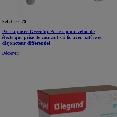
Réf : 0 904 76
Prêt-à-poser Green'up Access pour véhicule
électrique prise de courant saillie avec patère et
disjoncteur différentiel
Découvrir