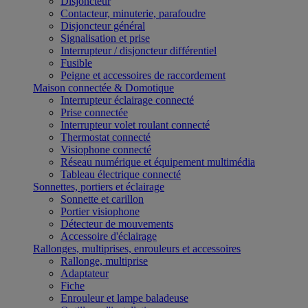
Disjoncteur
Contacteur, minuterie, parafoudre
Disjoncteur général
Signalisation et prise
Interrupteur / disjoncteur différentiel
Fusible
Peigne et accessoires de raccordement
Maison connectée & Domotique
Interrupteur éclairage connecté
Prise connectée
Interrupteur volet roulant connecté
Thermostat connecté
Visiophone connecté
Réseau numérique et équipement multimédia
Tableau électrique connecté
Sonnettes, portiers et éclairage
Sonnette et carillon
Portier visiophone
Détecteur de mouvements
Accessoire d'éclairage
Rallonges, multiprises, enrouleurs et accessoires
Rallonge, multiprise
Adaptateur
Fiche
Enrouleur et lampe baladeuse