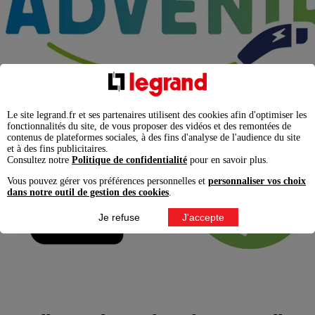
Le site legrand.fr et ses partenaires utilisent des cookies afin d'optimiser les
fonctionnalités du site, de vous proposer des vidéos et des remontées de
contenus de plateformes sociales, à des fins d'analyse de l'audience du site
et à des fins publicitaires.
Consultez notre
Politique de confidentialité
pour en savoir plus.
Vous pouvez gérer vos préférences personnelles et
personnaliser vos choix
dans notre outil de gestion des cookies
.
Je refuse
J'accepte