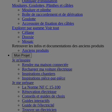
Outillage d'installation
Moulures, Goulottes, Plinthes et câbles
Moulure et plinthe
Boîte de raccordement et de dérivation
Goulotte
Accessoire de fixation des câbles
Explorer par gamme
Voir tout
Céliane
Dooxie
Mosaic
Retrouver les infos et documentations des anciens produits
Anciens produits
Mon Projet
Je m'inspire
Rendre ma maison connectée
Recharger ma voiture électrique
Inspirations chantiers
Inspirations pièce-par-pièce
Je me prépare
La Norme NF C 15-100
Rénovation électrique
Conseils et guides de choix
Guides interactifs
Guide de l'électricité
Trouver un électricien