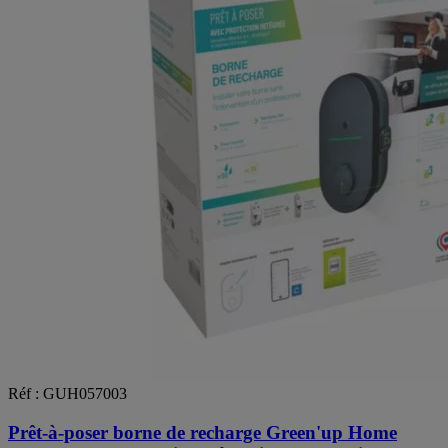
Réf : GUH057003
Prêt-à-poser borne de recharge Green'up Home