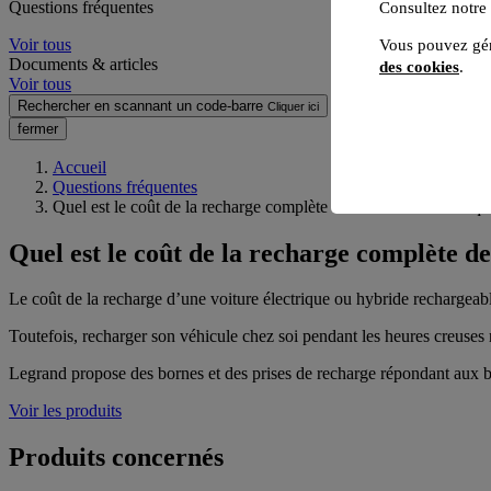
Questions fréquentes
Consultez notre
Voir tous
Vous pouvez gér
Documents & articles
des cookies
.
Voir tous
Rechercher en scannant un code-barre
Cliquer ici
fermer
Accueil
Questions fréquentes
Quel est le coût de la recharge complète de ma voiture électriqu
Quel est le coût de la recharge complète de
Le coût de la recharge d’une voiture électrique ou hybride rechargeable d
Toutefois, recharger son véhicule chez soi pendant les heures creuses
Legrand propose des bornes et des prises de recharge répondant aux 
Voir les produits
Produits concernés