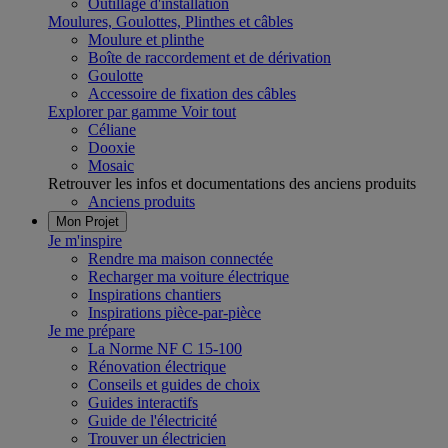
Outillage d'installation
Moulures, Goulottes, Plinthes et câbles
Moulure et plinthe
Boîte de raccordement et de dérivation
Goulotte
Accessoire de fixation des câbles
Explorer par gamme
Voir tout
Céliane
Dooxie
Mosaic
Retrouver les infos et documentations des anciens produits
Anciens produits
Mon Projet
Je m'inspire
Rendre ma maison connectée
Recharger ma voiture électrique
Inspirations chantiers
Inspirations pièce-par-pièce
Je me prépare
La Norme NF C 15-100
Rénovation électrique
Conseils et guides de choix
Guides interactifs
Guide de l'électricité
Trouver un électricien