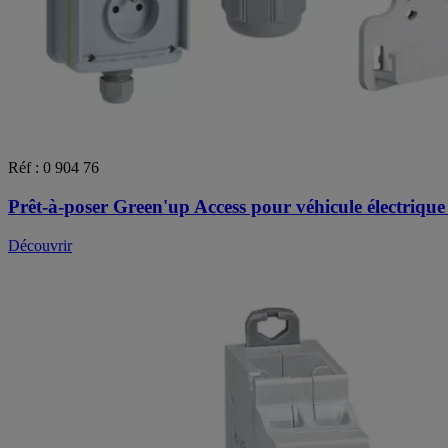
Réf : 0 904 76
Prêt-à-poser Green'up Access pour véhicule électrique p
Découvrir