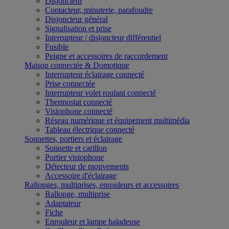
Disjoncteur
Contacteur, minuterie, parafoudre
Disjoncteur général
Signalisation et prise
Interrupteur / disjoncteur différentiel
Fusible
Peigne et accessoires de raccordement
Maison connectée & Domotique
Interrupteur éclairage connecté
Prise connectée
Interrupteur volet roulant connecté
Thermostat connecté
Visiophone connecté
Réseau numérique et équipement multimédia
Tableau électrique connecté
Sonnettes, portiers et éclairage
Sonnette et carillon
Portier visiophone
Détecteur de mouvements
Accessoire d'éclairage
Rallonges, multiprises, enrouleurs et accessoires
Rallonge, multiprise
Adaptateur
Fiche
Enrouleur et lampe baladeuse