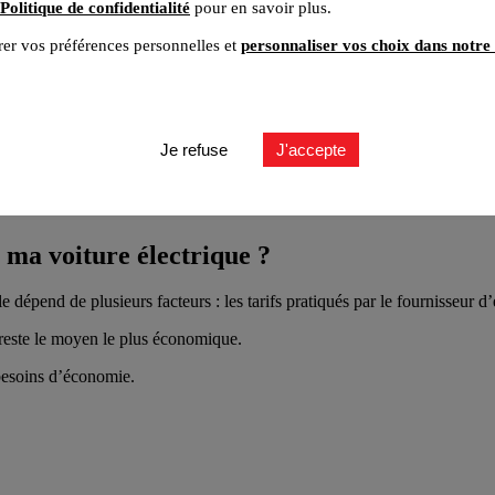
Politique de confidentialité
pour en savoir plus.
er vos préférences personnelles et
personnaliser vos choix dans notre 
Je refuse
J'accepte
e ?
 ma voiture électrique ?
épend de plusieurs facteurs : les tarifs pratiqués par le fournisseur d’éle
 reste le moyen le plus économique.
besoins d’économie.