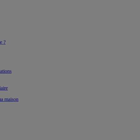
e ?
ations
aire
 ma maison