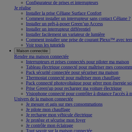
Configurateur de prises et interrupteurs
Je réalise
Installer la prise Céliane Surface Confort
Comment installer un interrupteur sans contact Céliane ?
Installer un prêt-à-poser Green’up Access
Installer un interrupteur différentiel
Installer facilement un variateur de lumière
Comment installer une prise de courant Plexo™ avec terr
Voir tous les tutoriels
Maison connectée
Rendre ma maison connectée
Interrupteurs et prises connectés pour piloter ma maison
Tableau électrique connecté pour maîtriser mes consomm
Pack sécurité connectée pour sécuriser ma maison
Thermostat connecté pour maîtriser mon chauffage
Pack connecté photovoltaïque pour gérer mon énergie sol
Prise Green'up pour recharger ma voiture électrique
Visiophone connecté pour contrôler à distance l'accès à
Univers de la maison connectée
Je mesure et agis sur mes consommations
Je pilote mon chauffage
Je recharge mon véhicule électrique
Je protège et sécurise mon foyer
Je contrôle mon éclairage
Tout savoir sur la maison connectée