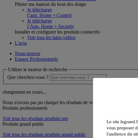
Piloter ma maison du bout des doigts
Je télécharge
l’app. Home + Control
Je télécharge
l’App. Home + Security
Installer et configurer les produits connectés
Voir tous les tutos vidéos
L'actu
Nous trouver
Espace Professionnels
Utiliser le moteur de recherche
Que cherchez-vous ?
chargement en cours...
Nous n'avons pas pu charger les résultats de votre recherche
Produits professionnels
Voir tous les résultats produits pro
Le site legrand.f
Produits grand public
vous proposer de
l'audience du sit
Voir tous les résultats produits grand public