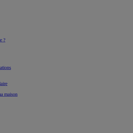
e ?
ations
aire
 ma maison