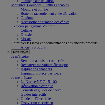
Outillage d'installation
Moulures, Goulottes, Plinthes et câbles
Moulure et plinthe
Boîte de raccordement et de dérivation
Goulotte
Accessoire de fixation des câbles
Explorer par gamme
Voir tout
Céliane
Dooxie
Mosaic
Retrouver les infos et documentations des anciens produits
Anciens produits
Mon Projet
Je m'inspire
Rendre ma maison connectée
Recharger ma voiture électrique
Inspirations chantiers
Inspirations pièce-par-pièce
Je me prépare
La Norme NF C 15-100
Rénovation électrique
Conseils et guides de choix
Guides interactifs
Guide de l'électricité
Trouver un électricien