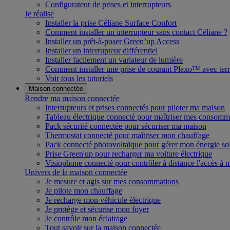
Configurateur de prises et interrupteurs
Je réalise
Installer la prise Céliane Surface Confort
Comment installer un interrupteur sans contact Céliane ?
Installer un prêt-à-poser Green’up Access
Installer un interrupteur différentiel
Installer facilement un variateur de lumière
Comment installer une prise de courant Plexo™ avec terr
Voir tous les tutoriels
Maison connectée
Rendre ma maison connectée
Interrupteurs et prises connectés pour piloter ma maison
Tableau électrique connecté pour maîtriser mes consomm
Pack sécurité connectée pour sécuriser ma maison
Thermostat connecté pour maîtriser mon chauffage
Pack connecté photovoltaïque pour gérer mon énergie sol
Prise Green'up pour recharger ma voiture électrique
Visiophone connecté pour contrôler à distance l'accès à
Univers de la maison connectée
Je mesure et agis sur mes consommations
Je pilote mon chauffage
Je recharge mon véhicule électrique
Je protège et sécurise mon foyer
Je contrôle mon éclairage
Tout savoir sur la maison connectée