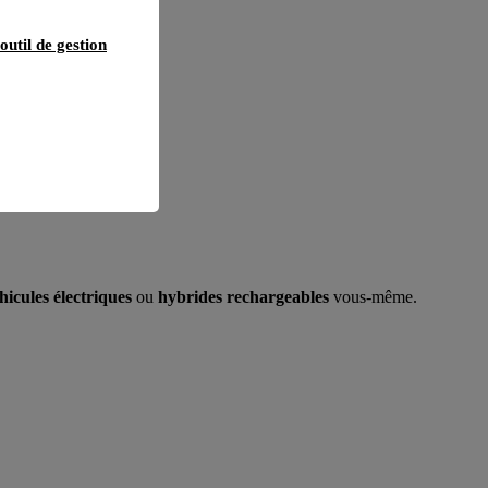
outil de gestion
hicules
électriques
ou
hybrides rechargeables
vous-même.