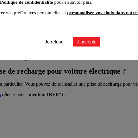
Politique de confidentialité
pour en savoir plus.
er vos préférences personnelles et
personnaliser vos choix dans notre 
Je refuse
J'accepte
iture électrique ?
se de recharge pour voiture électrique ?
un particulier. Vous pouvez donc installer une prise de
recharge
pour
vé
s
(électriciens "
mention IRVE
") :