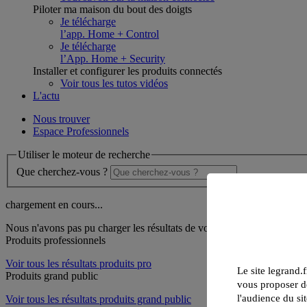
Piloter ma maison du bout des doigts
Je télécharge
l’app. Home + Control
Je télécharge
l’App. Home + Security
Installer et configurer les produits connectés
Voir tous les tutos vidéos
L'actu
Nous trouver
Espace Professionnels
Utiliser le moteur de recherche
Que cherchez-vous ?
chargement en cours...
Nous n'avons pas pu charger les résultats de votre recherche
Produits professionnels
Voir tous les résultats produits pro
Le site legrand.f
Produits grand public
vous proposer de
l'audience du sit
Voir tous les résultats produits grand public