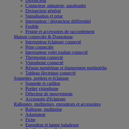
Disjoncteur
Contacteur, minuterie, parafoudre
Disjoncteur général
Signalisation et prise
Interrupteur / disjoncteur différentiel
Fusible
Peigne et accessoires de raccordement
Maison connectée & Domotique
Interrupteur éclairage connecté
Prise connectée
Interrupteur volet roulant connecté
Thermostat connecté
Visiophone connecté
Réseau numérique et équipement multimédia
Tableau électrique connecté
Sonnettes, portiers et éclairage
Sonnette et carillon
Portier visiophone
Détecteur de mouvements
Accessoire d'éclairage
Rallonges, multiprises, enrouleurs et accessoires
Rallonge, multiprise
Adaptateur
Fiche
Enrouleur et lampe baladeuse