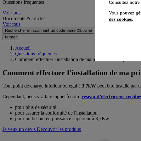
Questions fréquentes
Consultez notre
Voir tous
Vous pouvez gér
Documents & articles
des cookies
.
Voir tous
Rechercher en scannant un code-barre
Cliquer ici
fermer
Accueil
Questions fréquentes
Comment effectuer l'installation de ma prise de recharge pour vo
Comment effectuer l'installation de ma pri
Tout point de charge inférieur ou égal à
3,7kW
peut être installé par 
Cependant, pensez à faire appel à notre
réseau d’électriciens certifié
pour plus de sécurité
pour assurer la conformité de l'installation
pour un besoin en puissance supérieur à 3,7Kw
Je veux un devis
Découvrir les produits