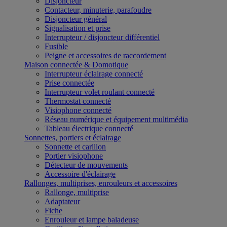
Disjoncteur
Contacteur, minuterie, parafoudre
Disjoncteur général
Signalisation et prise
Interrupteur / disjoncteur différentiel
Fusible
Peigne et accessoires de raccordement
Maison connectée & Domotique
Interrupteur éclairage connecté
Prise connectée
Interrupteur volet roulant connecté
Thermostat connecté
Visiophone connecté
Réseau numérique et équipement multimédia
Tableau électrique connecté
Sonnettes, portiers et éclairage
Sonnette et carillon
Portier visiophone
Détecteur de mouvements
Accessoire d'éclairage
Rallonges, multiprises, enrouleurs et accessoires
Rallonge, multiprise
Adaptateur
Fiche
Enrouleur et lampe baladeuse