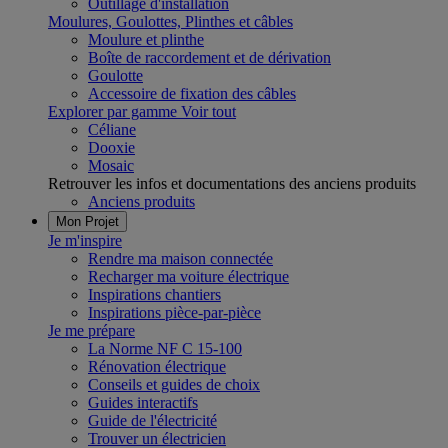
Outillage d'installation
Moulures, Goulottes, Plinthes et câbles
Moulure et plinthe
Boîte de raccordement et de dérivation
Goulotte
Accessoire de fixation des câbles
Explorer par gamme
Voir tout
Céliane
Dooxie
Mosaic
Retrouver les infos et documentations des anciens produits
Anciens produits
Mon Projet
Je m'inspire
Rendre ma maison connectée
Recharger ma voiture électrique
Inspirations chantiers
Inspirations pièce-par-pièce
Je me prépare
La Norme NF C 15-100
Rénovation électrique
Conseils et guides de choix
Guides interactifs
Guide de l'électricité
Trouver un électricien