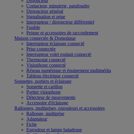
Disjoncteur
Contacteur, minuterie, parafoudre
Disjoncteur général
Signalisation et prise
Interrupteur / disjoncteur différentiel
Fusible
Peigne et accessoires de raccordement
Maison connectée & Domotique
Interrupteur éclairage connecté
Prise connectée
Interrupteur volet roulant connecté
Thermostat connecté
Visiophone connecté
Réseau numérique et équipement multimédia
Tableau électrique connecté
Sonnettes, portiers et éclairage
Sonnette et carillon
Portier visiophone
Détecteur de mouvements
Accessoire d'éclairage
Rallonges, multiprises, enrouleurs et accessoires
Rallonge, multiprise
Adaptateur
Fiche
Enrouleur et lampe baladeuse