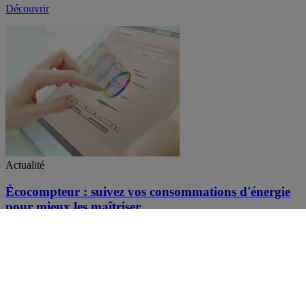
Découvrir
Actualité
Écocompteur : suivez vos consommations d'énergie
pour mieux les maîtriser
Découvrir