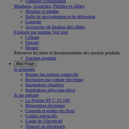
Outillage d'installation
Moulures, Goulottes, Plinthes et câbles
Moulure et plinthe
Boîte de raccordement et de dérivation
Goulotte
Accessoire de fixation des câbles
Explorer par gamme
Voir tout
Céliane
Dooxie
Mosaic
Retrouver les infos et documentations des anciens produits
Anciens produits
Mon Projet
Je m'inspire
Rendre ma maison connectée
Recharger ma voiture électrique
Inspirations chantiers
Inspirations pièce-par-pièce
Je me prépare
La Norme NF C 15-100
Rénovation électrique
Conseils et guides de choix
Guides interactifs
Guide de l'électricité
Trouver un électricien