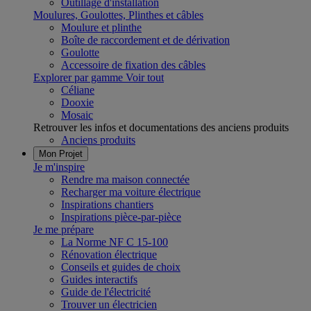
Outillage d'installation
Moulures, Goulottes, Plinthes et câbles
Moulure et plinthe
Boîte de raccordement et de dérivation
Goulotte
Accessoire de fixation des câbles
Explorer par gamme
Voir tout
Céliane
Dooxie
Mosaic
Retrouver les infos et documentations des anciens produits
Anciens produits
Mon Projet
Je m'inspire
Rendre ma maison connectée
Recharger ma voiture électrique
Inspirations chantiers
Inspirations pièce-par-pièce
Je me prépare
La Norme NF C 15-100
Rénovation électrique
Conseils et guides de choix
Guides interactifs
Guide de l'électricité
Trouver un électricien