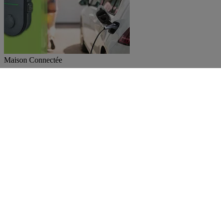
Maison Connectée
Borne de recharge connectée Green'UP HOME
Découvrir
Tutoriel