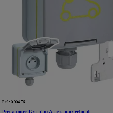
Réf : 0 904 76
Prêt-à-poser Green'up Access pour véhicule