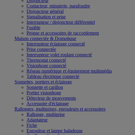
Disjoncteur
Contacteur, minuterie, parafoudre
Disjoncteur général
Signalisation et prise
Interrupteur / disjoncteur différentiel
Fusible
Peigne et accessoires de raccordement
Maison connectée & Domotique
Interrupteur éclairage connecté
Prise connectée
Interrupteur volet roulant connecté
Thermostat connecté
Visiophone connecté
Réseau numérique et équipement multimédia
Tableau électrique connecté
Sonnettes, portiers et éclairage
Sonnette et carillon
Portier visiophone
Détecteur de mouvements
Accessoire d'éclairage
Rallonges, multiprises, enrouleurs et accessoires
Rallonge, multiprise
Adaptateur
Fiche
Enrouleur et lampe baladeuse