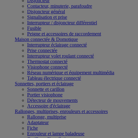
Disjoncteur
Contacteur, minuterie, parafoudre
Disjoncteur général
Signalisation et prise
Interrupteur / disjoncteur différentiel
Fusible
Peigne et accessoires de raccordement
Maison connectée & Domotique
Interrupteur éclairage connecté
Prise connectée
Interrupteur volet roulant connecté
Thermostat connecté
Visiophone connecté
Réseau numérique et équipement multimédia
Tableau électrique connecté
Sonnettes, portiers et éclairage
Sonnette et carillon
Portier visiophone
Détecteur de mouvements
Accessoire d'éclairage
Rallonges, multiprises, enrouleurs et accessoires
Rallonge, multiprise
Adaptateur
Fiche
Enrouleur et lampe baladeuse