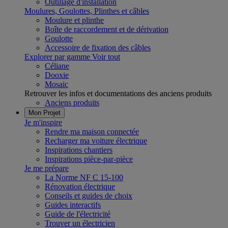
Outillage d'installation
Moulures, Goulottes, Plinthes et câbles
Moulure et plinthe
Boîte de raccordement et de dérivation
Goulotte
Accessoire de fixation des câbles
Explorer par gamme
Voir tout
Céliane
Dooxie
Mosaic
Retrouver les infos et documentations des anciens produits
Anciens produits
Mon Projet
Je m'inspire
Rendre ma maison connectée
Recharger ma voiture électrique
Inspirations chantiers
Inspirations pièce-par-pièce
Je me prépare
La Norme NF C 15-100
Rénovation électrique
Conseils et guides de choix
Guides interactifs
Guide de l'électricité
Trouver un électricien