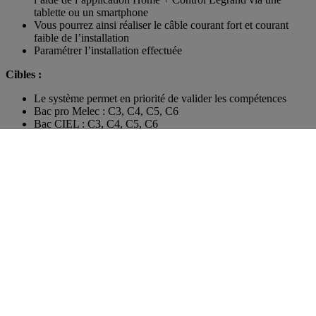
tablette ou un smartphone
Vous pourrez ainsi réaliser le câble courant fort et courant
faible de l’installation
Paramétrer l’installation effectuée
Cibles :
Le système permet en priorité de valider les compétences
Bac pro Melec : C3, C4, C5, C6
Bac CIEL : C3, C4, C5, C6
Options :
Alarme et sécurité, solution IRVE, Kit portier vidéo
Voir la société partenaire
À découvrir aussi