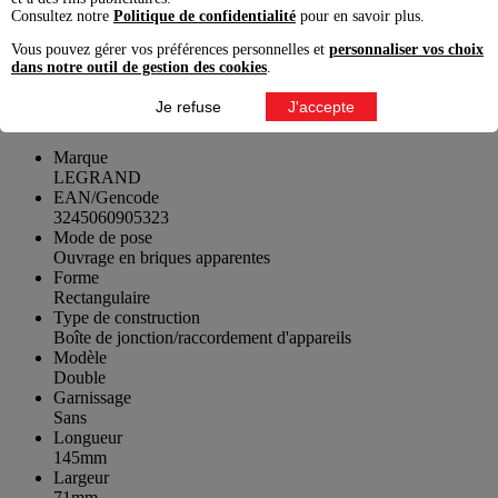
Consultez notre
Politique de confidentialité
pour en savoir plus.
Vous pouvez gérer vos préférences personnelles et
personnaliser vos choix
Comment installer une boite d’encastrement Legrand ?
dans notre outil de gestion des cookies
.
Caractéristiques techniques
Je refuse
J'accepte
Marque
LEGRAND
EAN/Gencode
3245060905323
Mode de pose
Ouvrage en briques apparentes
Forme
Rectangulaire
Type de construction
Boîte de jonction/raccordement d'appareils
Modèle
Double
Garnissage
Sans
Longueur
145mm
Largeur
71mm