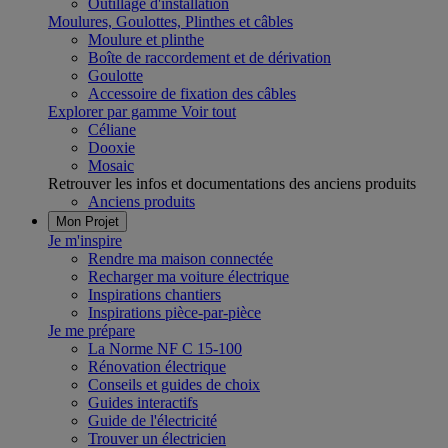
Outillage d'installation
Moulures, Goulottes, Plinthes et câbles
Moulure et plinthe
Boîte de raccordement et de dérivation
Goulotte
Accessoire de fixation des câbles
Explorer par gamme
Voir tout
Céliane
Dooxie
Mosaic
Retrouver les infos et documentations des anciens produits
Anciens produits
Mon Projet
Je m'inspire
Rendre ma maison connectée
Recharger ma voiture électrique
Inspirations chantiers
Inspirations pièce-par-pièce
Je me prépare
La Norme NF C 15-100
Rénovation électrique
Conseils et guides de choix
Guides interactifs
Guide de l'électricité
Trouver un électricien