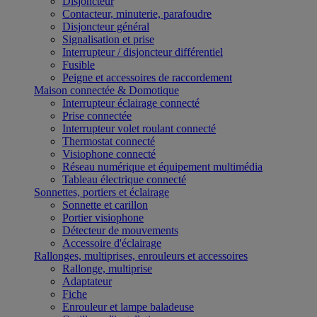
Disjoncteur
Contacteur, minuterie, parafoudre
Disjoncteur général
Signalisation et prise
Interrupteur / disjoncteur différentiel
Fusible
Peigne et accessoires de raccordement
Maison connectée & Domotique
Interrupteur éclairage connecté
Prise connectée
Interrupteur volet roulant connecté
Thermostat connecté
Visiophone connecté
Réseau numérique et équipement multimédia
Tableau électrique connecté
Sonnettes, portiers et éclairage
Sonnette et carillon
Portier visiophone
Détecteur de mouvements
Accessoire d'éclairage
Rallonges, multiprises, enrouleurs et accessoires
Rallonge, multiprise
Adaptateur
Fiche
Enrouleur et lampe baladeuse