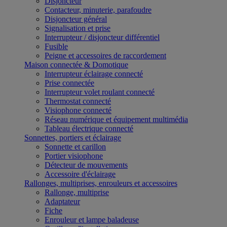
Disjoncteur
Contacteur, minuterie, parafoudre
Disjoncteur général
Signalisation et prise
Interrupteur / disjoncteur différentiel
Fusible
Peigne et accessoires de raccordement
Maison connectée & Domotique
Interrupteur éclairage connecté
Prise connectée
Interrupteur volet roulant connecté
Thermostat connecté
Visiophone connecté
Réseau numérique et équipement multimédia
Tableau électrique connecté
Sonnettes, portiers et éclairage
Sonnette et carillon
Portier visiophone
Détecteur de mouvements
Accessoire d'éclairage
Rallonges, multiprises, enrouleurs et accessoires
Rallonge, multiprise
Adaptateur
Fiche
Enrouleur et lampe baladeuse