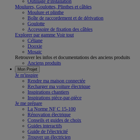
Outillage d'installation
Moulures, Goulottes, Plinthes et câbles
Moulure et plinthe
Boîte de raccordement et de dérivation
Goulotte
Accessoire de fixation des câbles
Explorer par gamme
Voir tout
Céliane
Dooxie
Mosaic
Retrouver les infos et documentations des anciens produits
Anciens produits
Mon Projet
Je m'inspire
Rendre ma maison connectée
Recharger ma voiture électrique
Inspirations chantiers
Inspirations pièce-par-pièce
Je me prépare
La Norme NF C 15-100
Rénovation électrique
Conseils et guides de choix
Guides interactifs
Guide de l'électricité
Trouver un électricien