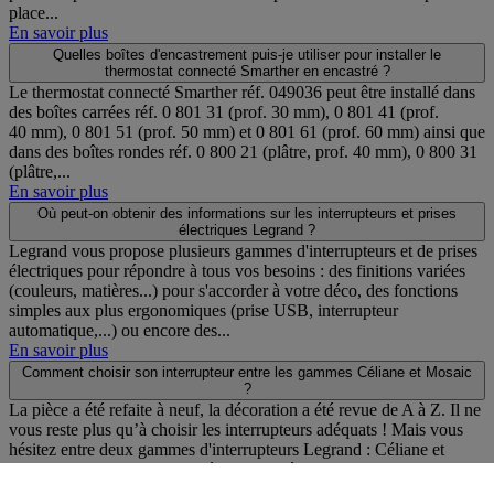
place...
En savoir plus
Quelles boîtes d'encastrement puis-je utiliser pour installer le
thermostat connecté Smarther en encastré ?
Le thermostat connecté Smarther réf. 049036 peut être installé dans
des boîtes carrées réf. 0 801 31 (prof. 30 mm), 0 801 41 (prof.
40 mm), 0 801 51 (prof. 50 mm) et 0 801 61 (prof. 60 mm) ainsi que
dans des boîtes rondes réf. 0 800 21 (plâtre, prof. 40 mm), 0 800 31
(plâtre,...
En savoir plus
Où peut-on obtenir des informations sur les interrupteurs et prises
électriques Legrand ?
Legrand vous propose plusieurs gammes d'interrupteurs et de prises
électriques pour répondre à tous vos besoins : des finitions variées
(couleurs, matières...) pour s'accorder à votre déco, des fonctions
simples aux plus ergonomiques (prise USB, interrupteur
automatique,...) ou encore des...
En savoir plus
Comment choisir son interrupteur entre les gammes Céliane et Mosaic
?
La pièce a été refaite à neuf, la décoration a été revue de A à Z. Il ne
vous reste plus qu’à choisir les interrupteurs adéquats ! Mais vous
hésitez entre deux gammes d'interrupteurs Legrand : Céliane et
Mosaic. Quelles sont les différences ? Céliane propose des
fonctionnalités...