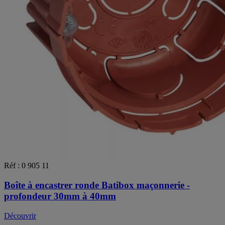
Réf : 0 905 11
Boîte à encastrer ronde Batibox maçonnerie -
profondeur 30mm à 40mm
Découvrir