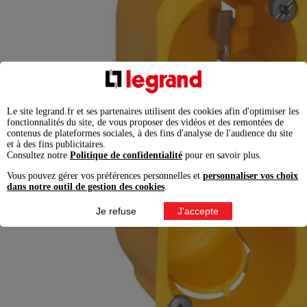
Le site legrand.fr et ses partenaires utilisent des cookies afin d'optimiser les
fonctionnalités du site, de vous proposer des vidéos et des remontées de
contenus de plateformes sociales, à des fins d'analyse de l'audience du site
et à des fins publicitaires.
Consultez notre
Politique de confidentialité
pour en savoir plus.
Vous pouvez gérer vos préférences personnelles et
personnaliser vos choix
dans notre outil de gestion des cookies
.
Je refuse
J'accepte