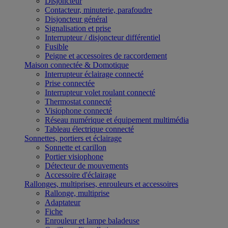
Disjoncteur
Contacteur, minuterie, parafoudre
Disjoncteur général
Signalisation et prise
Interrupteur / disjoncteur différentiel
Fusible
Peigne et accessoires de raccordement
Maison connectée & Domotique
Interrupteur éclairage connecté
Prise connectée
Interrupteur volet roulant connecté
Thermostat connecté
Visiophone connecté
Réseau numérique et équipement multimédia
Tableau électrique connecté
Sonnettes, portiers et éclairage
Sonnette et carillon
Portier visiophone
Détecteur de mouvements
Accessoire d'éclairage
Rallonges, multiprises, enrouleurs et accessoires
Rallonge, multiprise
Adaptateur
Fiche
Enrouleur et lampe baladeuse