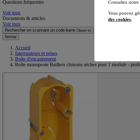
Questions fréquentes
Consultez notre
Voir tous
Vous pouvez gér
Documents & articles
des cookies
.
Voir tous
Rechercher en scannant un code-barre
Cliquer ici
fermer
Accueil
Interrupteurs et prises
Boîte d'encastrement
Boîte monoposte Batibox cloisons sèches pour 1 module - pr