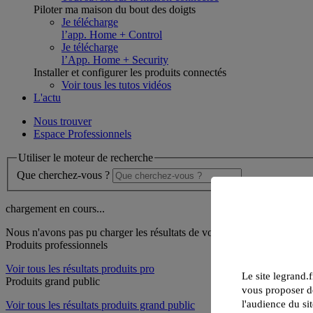
Piloter ma maison du bout des doigts
Je télécharge
l’app. Home + Control
Je télécharge
l’App. Home + Security
Installer et configurer les produits connectés
Voir tous les tutos vidéos
L'actu
Nous trouver
Espace Professionnels
Utiliser le moteur de recherche
Que cherchez-vous ?
chargement en cours...
Nous n'avons pas pu charger les résultats de votre recherche
Produits professionnels
Voir tous les résultats produits pro
Le site legrand.f
Produits grand public
vous proposer de
l'audience du sit
Voir tous les résultats produits grand public