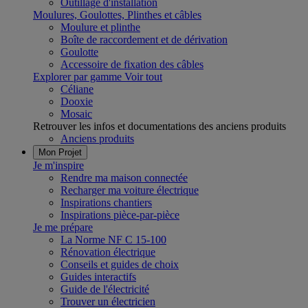
Outillage d'installation
Moulures, Goulottes, Plinthes et câbles
Moulure et plinthe
Boîte de raccordement et de dérivation
Goulotte
Accessoire de fixation des câbles
Explorer par gamme
Voir tout
Céliane
Dooxie
Mosaic
Retrouver les infos et documentations des anciens produits
Anciens produits
Mon Projet
Je m'inspire
Rendre ma maison connectée
Recharger ma voiture électrique
Inspirations chantiers
Inspirations pièce-par-pièce
Je me prépare
La Norme NF C 15-100
Rénovation électrique
Conseils et guides de choix
Guides interactifs
Guide de l'électricité
Trouver un électricien