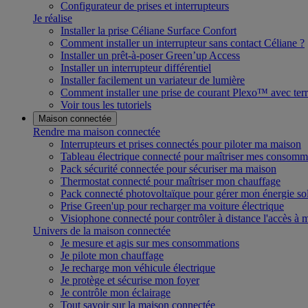
Configurateur de prises et interrupteurs
Je réalise
Installer la prise Céliane Surface Confort
Comment installer un interrupteur sans contact Céliane ?
Installer un prêt-à-poser Green’up Access
Installer un interrupteur différentiel
Installer facilement un variateur de lumière
Comment installer une prise de courant Plexo™ avec terr
Voir tous les tutoriels
Maison connectée
Rendre ma maison connectée
Interrupteurs et prises connectés pour piloter ma maison
Tableau électrique connecté pour maîtriser mes consomm
Pack sécurité connectée pour sécuriser ma maison
Thermostat connecté pour maîtriser mon chauffage
Pack connecté photovoltaïque pour gérer mon énergie sol
Prise Green'up pour recharger ma voiture électrique
Visiophone connecté pour contrôler à distance l'accès à
Univers de la maison connectée
Je mesure et agis sur mes consommations
Je pilote mon chauffage
Je recharge mon véhicule électrique
Je protège et sécurise mon foyer
Je contrôle mon éclairage
Tout savoir sur la maison connectée