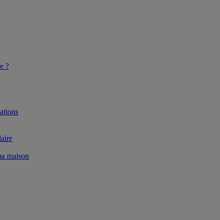
e ?
ations
aire
 ma maison