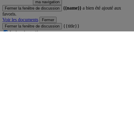
ma navigation
{{name}}
a bien été ajouté aux
Fermer la fenêtre de discussion
favoris.
Voir les documents
Fermer
{{title}}
Fermer la fenêtre de discussion
Inclure les tarifs
{{label}}
Fermer
Comparateur
Fermer la fenêtre de discussion
Vous ne pouvez pas comparer plus de 4 produits
Voir le comparateur
Fermer
Produit ajouté au comparateur
Fermer la fenêtre de discussion
Voir le comparateur
Voir le comparateur
Fermer
main
Fermer la fenêtre de discussion
Fermer
Professionnels de la Grande Distribution
Enseignants et étudiants
Carrières
Espace Presse
Ressources