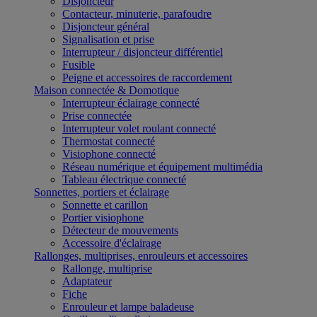
Disjoncteur
Contacteur, minuterie, parafoudre
Disjoncteur général
Signalisation et prise
Interrupteur / disjoncteur différentiel
Fusible
Peigne et accessoires de raccordement
Maison connectée & Domotique
Interrupteur éclairage connecté
Prise connectée
Interrupteur volet roulant connecté
Thermostat connecté
Visiophone connecté
Réseau numérique et équipement multimédia
Tableau électrique connecté
Sonnettes, portiers et éclairage
Sonnette et carillon
Portier visiophone
Détecteur de mouvements
Accessoire d'éclairage
Rallonges, multiprises, enrouleurs et accessoires
Rallonge, multiprise
Adaptateur
Fiche
Enrouleur et lampe baladeuse