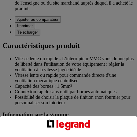
de l'enseigne ou du site marchand auprès duquel il a acheté le
produit.
Ajouter au comparateur
Imprimer
Télécharger
Caractéristiques produit
Vitesse lente ou rapide - L'interrupteur VMC vous donne plus
de liberté dans l'utilisation de votre équipement : régler la
ventilation à la vitesse jugée idéale
Vitesse lente ou rapide pour commande directe d'une
ventilation mécanique centralisée
Capacité des bornes : 1,5mm²
Connexion rapide sans outil par bornes automatiques
Possibilité de choisir la plaque de finition (non fournie) pour
personnaliser son intérieur
Information sur la gamme
dooxie™ est une gamme de prises et interrupteurs simple et
moderne qui propose plus de 100 fonctions indispensables et