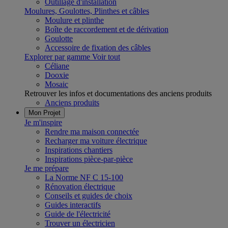
Outillage d'installation
Moulures, Goulottes, Plinthes et câbles
Moulure et plinthe
Boîte de raccordement et de dérivation
Goulotte
Accessoire de fixation des câbles
Explorer par gamme
Voir tout
Céliane
Dooxie
Mosaic
Retrouver les infos et documentations des anciens produits
Anciens produits
Mon Projet
Je m'inspire
Rendre ma maison connectée
Recharger ma voiture électrique
Inspirations chantiers
Inspirations pièce-par-pièce
Je me prépare
La Norme NF C 15-100
Rénovation électrique
Conseils et guides de choix
Guides interactifs
Guide de l'électricité
Trouver un électricien