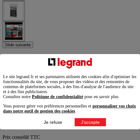
Slide suivante
Interrupteur ou va-et-vient Altège 10A
avec connexion à bornes automatiques -
finition Nuage
Le site legrand.fr et ses partenaires utilisent des cookies afin d'optimiser les
fonctionnalités du site, de vous proposer des vidéos et des remontées de
contenus de plateformes sociales, à des fins d'analyse de l'audience du site
Ref. BTAL01CD
et à des fins publicitaires.
Altège
Consultez notre
Politique de confidentialité
pour en savoir plus.
Altège, une commande d'éclairage élégante, habillée d'une finition
Vous pouvez gérer vos préférences personnelles et
personnaliser vos choix
tendance, à équiper d'une plaque pour jouer avec des effets matières
dans notre outil de gestion des cookies
.
et des contrastes
Je refuse
J'accepte
10,58
€
Prix conseillé TTC