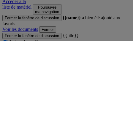
Accéder à la
liste de matériel
Poursuivre
ma navigation
{{name}}
a bien été ajouté aux
Fermer la fenêtre de discussion
favoris.
Voir les documents
Fermer
{{title}}
Fermer la fenêtre de discussion
Inclure les tarifs
{{label}}
Fermer
Comparateur
Fermer la fenêtre de discussion
Vous ne pouvez pas comparer plus de 4 produits
Voir le comparateur
Fermer
Produit ajouté au comparateur
Fermer la fenêtre de discussion
Voir le comparateur
Voir le comparateur
Fermer
main
Fermer la fenêtre de discussion
Fermer
Professionnels de la Grande Distribution
Enseignants et étudiants
Carrières
Espace Presse