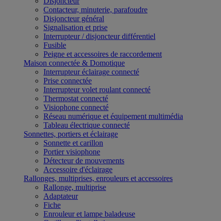
Disjoncteur
Contacteur, minuterie, parafoudre
Disjoncteur général
Signalisation et prise
Interrupteur / disjoncteur différentiel
Fusible
Peigne et accessoires de raccordement
Maison connectée & Domotique
Interrupteur éclairage connecté
Prise connectée
Interrupteur volet roulant connecté
Thermostat connecté
Visiophone connecté
Réseau numérique et équipement multimédia
Tableau électrique connecté
Sonnettes, portiers et éclairage
Sonnette et carillon
Portier visiophone
Détecteur de mouvements
Accessoire d'éclairage
Rallonges, multiprises, enrouleurs et accessoires
Rallonge, multiprise
Adaptateur
Fiche
Enrouleur et lampe baladeuse