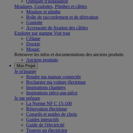
Outillage d'installation
Moulures, Goulottes, Plinthes et câbles
Moulure et plinthe
Boîte de raccordement et de dérivation
Goulotte
Accessoire de fixation des câbles
Explorer par gamme
Voir tout
Céliane
Dooxie
Mosaic
Retrouver les infos et documentations des anciens produits
Anciens produits
Mon Projet
Je m'inspire
Rendre ma maison connectée
Recharger ma voiture électrique
Inspirations chantiers
Inspirations pièce-par-pièce
Je me prépare
La Norme NF C 15-100
Rénovation électrique
Conseils et guides de choix
Guides interactifs
Guide de l'électricité
Trouver un électricien