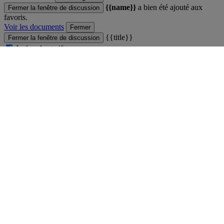
{{name}}
a bien été ajouté aux
Fermer la fenêtre de discussion
favoris.
Voir les documents
Fermer
{{title}}
Fermer la fenêtre de discussion
Inclure les tarifs
{{label}}
Fermer
Comparateur
Fermer la fenêtre de discussion
Vous ne pouvez pas comparer plus de 4 produits
Voir le comparateur
Fermer
Produit ajouté au comparateur
Fermer la fenêtre de discussion
Voir le comparateur
Voir le comparateur
Fermer
main
Fermer la fenêtre de discussion
Fermer
Professionnels de la Grande Distribution
Enseignants et étudiants
Carrières
Espace Presse
Ressources