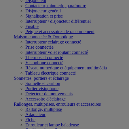
Disjoncteur
Contacteur, minuterie, parafoudre
Disjoncteur général
Signalisation et prise
Interrupteur / disjoncteur différentiel
Fusible
Peigne et accessoires de raccordement
Maison connectée & Domotique
Interrupteur éclairage connecté
Prise connectée
Interrupteur volet roulant connecté
Thermostat connecté
Visiophone connecté
Réseau numérique et équipement multimédia
Tableau électrique connecté
Sonnettes, portiers et éclairage
Sonnette et carillon
Portier visiophone
Détecteur de mouvements
Accessoire d'éclairage
Rallonges, multiprises, enrouleurs et accessoires
Rallonge, multiprise
Adaptateur
Fiche
Enrouleur et lampe baladeuse