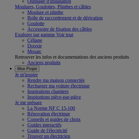
Outillage d'installation
Moulures, Goulottes, Plinthes et câbles
Moulure et plinthe
Boîte de raccordement et de dérivation
Goulotte
Accessoire de fixation des câbles
Explorer par gamme
Voir tout
Céliane
Dooxie
Mosaic
Retrouver les infos et documentations des anciens produits
Anciens produits
Mon Projet
Je m'inspire
Rendre ma maison connectée
Recharger ma voiture électrique
Inspirations chantiers
Inspirations pièce-par-pièce
Je me prépare
La Norme NF C 15-100
Rénovation électrique
Conseils et guides de choix
Guides interactifs
Guide de l'électricité
Trouver un électricien