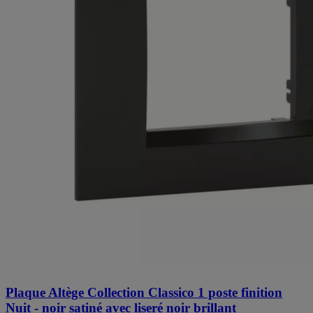
Plaque Altège Collection Classico 1 poste finition
Nuit - noir satiné avec liseré noir brillant