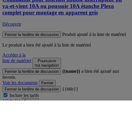
va-et-vient 10A ou poussoir 10A étanche Plexo
complet pour montage en apparent gris
Découvrir
Produit ajouté à la liste de matériel
Fermer la fenêtre de discussion
Le produit
a bien été ajouté à la liste de matériel
Accéder à la
liste de matériel
Poursuivre
ma navigation
{{name}}
a bien été ajouté aux
Fermer la fenêtre de discussion
favoris.
Voir les documents
Fermer
{{title}}
Fermer la fenêtre de discussion
Inclure les tarifs
{{label}}
Fermer
Comparateur
Fermer la fenêtre de discussion
Vous ne pouvez pas comparer plus de 4 produits
Voir le comparateur
Fermer