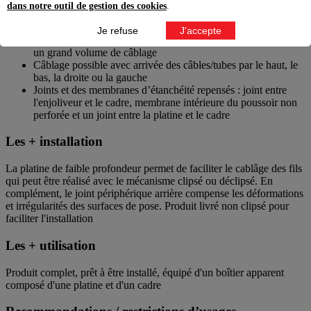
dans notre outil de gestion des cookies
.
Avantages
Je refuse
J'accepte
Mise en oeuvre simplifiée : la platine de faible épaisseur offre
un grand volume de câblage
Câblage possible avec arrivée des câbles/tubes par le haut, le
bas, la droite ou la gauche
Joints et des membranes d’étanchéité repensés : joint entre
l'enjoliveur et le cadre, membrane intérieure du poussoir non
perforée et un joint entre la platine et le cadre
Les + installation
La platine de faible profondeur permet de faciliter le cablâge des fils
qui peut être réalisé avec le mécanisme clipsé ou déclipsé. En
complément, le joint périphérique arrière compense les déformations
et irrégularités des surfaces de pose. Produit livré non clipsé pour
faciliter l'installation
Les + utilisation
Produit complet, prêt à être installé, équipé d'un boîtier apparent
composé d'une platine et d'un cadre