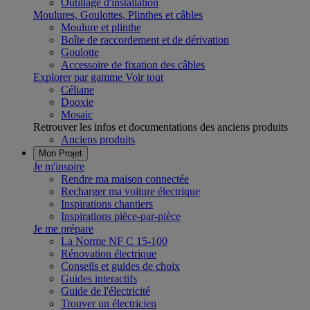
Outillage d'installation
Moulures, Goulottes, Plinthes et câbles
Moulure et plinthe
Boîte de raccordement et de dérivation
Goulotte
Accessoire de fixation des câbles
Explorer par gamme
Voir tout
Céliane
Dooxie
Mosaic
Retrouver les infos et documentations des anciens produits
Anciens produits
Mon Projet
Je m'inspire
Rendre ma maison connectée
Recharger ma voiture électrique
Inspirations chantiers
Inspirations pièce-par-pièce
Je me prépare
La Norme NF C 15-100
Rénovation électrique
Conseils et guides de choix
Guides interactifs
Guide de l'électricité
Trouver un électricien