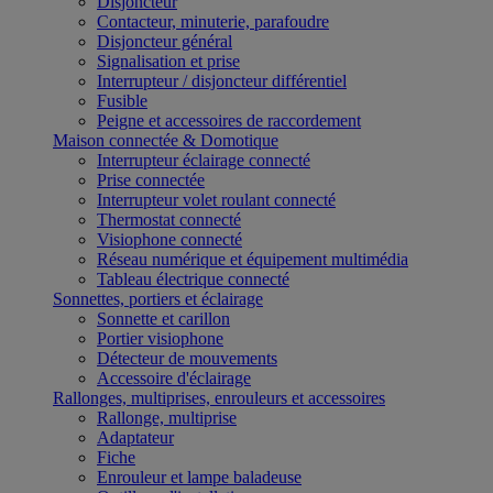
Disjoncteur
Contacteur, minuterie, parafoudre
Disjoncteur général
Signalisation et prise
Interrupteur / disjoncteur différentiel
Fusible
Peigne et accessoires de raccordement
Maison connectée & Domotique
Interrupteur éclairage connecté
Prise connectée
Interrupteur volet roulant connecté
Thermostat connecté
Visiophone connecté
Réseau numérique et équipement multimédia
Tableau électrique connecté
Sonnettes, portiers et éclairage
Sonnette et carillon
Portier visiophone
Détecteur de mouvements
Accessoire d'éclairage
Rallonges, multiprises, enrouleurs et accessoires
Rallonge, multiprise
Adaptateur
Fiche
Enrouleur et lampe baladeuse