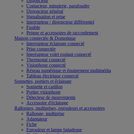
Disjoncteur
Contacteur, minuterie, parafoudre
Disjoncteur général
Signalisation et prise
Interrupteur / disjoncteur différentiel
Fusible
Peigne et accessoires de raccordement
Maison connectée & Domotique
Interrupteur éclairage connecté
Prise connectée
Interrupteur volet roulant connecté
Thermostat connecté
Visiophone connecté
Réseau numérique et équipement multimédia
Tableau électrique connecté
Sonnettes, portiers et éclairage
Sonnette et carillon
Portier visiophone
Détecteur de mouvements
Accessoire d'éclairage
Rallonges, multiprises, enrouleurs et accessoires
Rallonge, multiprise
Adaptateur
Fiche
Enrouleur et lampe baladeuse