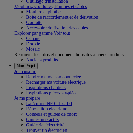
Outillage d'installation
Moulures, Goulottes, Plinthes et câbles
Moulure et plinthe
Boîte de raccordement et de dérivation
Goulotte
Accessoire de fixation des câbles
Explorer par gamme
Voir tout
Céliane
Dooxie
Mosaic
Retrouver les infos et documentations des anciens produits
Anciens produits
Mon Projet
Je m'inspire
Rendre ma maison connectée
Recharger ma voiture électrique
Inspirations chantiers
Inspirations pièce-par-pièce
Je me prépare
La Norme NF C 15-100
Rénovation électrique
Conseils et guides de choix
Guides interactifs
Guide de l'électricité
Trouver un électricien