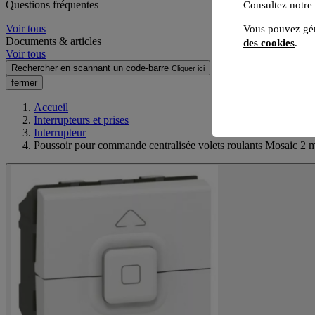
Questions fréquentes
Consultez notre
Voir tous
Vous pouvez gér
Documents & articles
des cookies
.
Voir tous
Rechercher en scannant un code-barre
Cliquer ici
fermer
Accueil
Interrupteurs et prises
Interrupteur
Poussoir pour commande centralisée volets roulants Mosaic 2 m