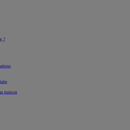
e ?
ations
aire
 ma maison