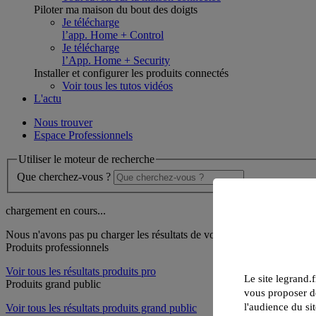
Piloter ma maison du bout des doigts
Je télécharge
l’app. Home + Control
Je télécharge
l’App. Home + Security
Installer et configurer les produits connectés
Voir tous les tutos vidéos
L'actu
Nous trouver
Espace Professionnels
Utiliser le moteur de recherche
Que cherchez-vous ?
chargement en cours...
Nous n'avons pas pu charger les résultats de votre recherche
Produits professionnels
Voir tous les résultats produits pro
Le site legrand.f
Produits grand public
vous proposer de
l'audience du sit
Voir tous les résultats produits grand public