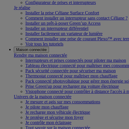
Configurateur de prises et interrupteurs
Je réalise
Installer la prise Céliane Surface Confort
Comment installer un interrupteur sans contact Céliane ?
Installer un prêt-à-poser Green’up Access
Installer un interrupteur différentiel
Installer facilement un variateur de lumière
Comment installer une prise de courant Plexo™ avec terr
Voir tous les tutoriels
Maison connectée
Rendre ma maison connectée
Interrupteurs et prises connectés pour piloter ma maison
Tableau électrique connecté pour maîtriser mes consomm
Pack sécurité connectée pour sécuriser ma maison
Thermostat connecté pour maîtriser mon chauffage
Pack connecté photovoltaïque pour gérer mon énergie sol
Prise Green'up pour recharger ma voiture électrique
Visiophone connecté pour contrôler à distance l'accès à
Univers de la maison connectée
Je mesure et agis sur mes consommations
Je pilote mon chauffage
Je recharge mon véhicule électrique
Je protège et sécurise mon foyer
Je contrôle mon éclairage
Tout savoir sur la maison connectée