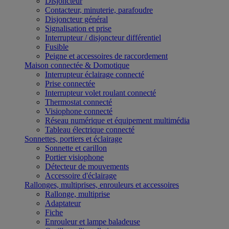
Disjoncteur
Contacteur, minuterie, parafoudre
Disjoncteur général
Signalisation et prise
Interrupteur / disjoncteur différentiel
Fusible
Peigne et accessoires de raccordement
Maison connectée & Domotique
Interrupteur éclairage connecté
Prise connectée
Interrupteur volet roulant connecté
Thermostat connecté
Visiophone connecté
Réseau numérique et équipement multimédia
Tableau électrique connecté
Sonnettes, portiers et éclairage
Sonnette et carillon
Portier visiophone
Détecteur de mouvements
Accessoire d'éclairage
Rallonges, multiprises, enrouleurs et accessoires
Rallonge, multiprise
Adaptateur
Fiche
Enrouleur et lampe baladeuse