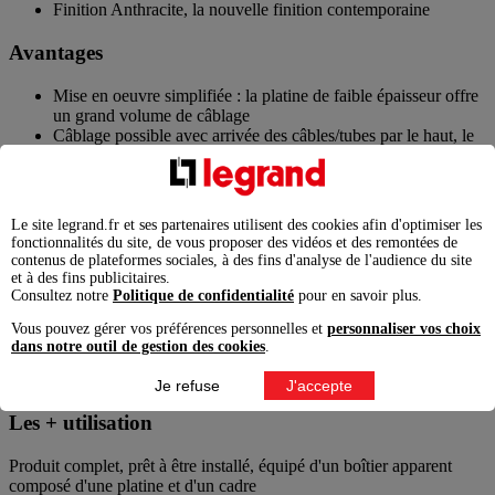
Finition Anthracite, la nouvelle finition contemporaine
Avantages
Mise en oeuvre simplifiée : la platine de faible épaisseur offre
un grand volume de câblage
Câblage possible avec arrivée des câbles/tubes par le haut, le
bas, la droite ou la gauche
Joints et des membranes d’étanchéité repensés : joint entre
l'enjoliveur et le cadre, membrane intérieure du poussoir non
perforée et un joint entre la platine et le cadre
Le site legrand.fr et ses partenaires utilisent des cookies afin d'optimiser les
fonctionnalités du site, de vous proposer des vidéos et des remontées de
Les + installation
contenus de plateformes sociales, à des fins d'analyse de l'audience du site
et à des fins publicitaires.
Consultez notre
Politique de confidentialité
pour en savoir plus.
La platine de faible profondeur permet de faciliter le cablâge des fils
qui peut être réalisé avec le mécanisme clipsé ou déclipsé. En
Vous pouvez gérer vos préférences personnelles et
personnaliser vos choix
complément, le joint périphérique arrière compense les déformations
dans notre outil de gestion des cookies
.
et irrégularités des surfaces de pose. Produit livré non clipsé pour
faciliter l'installation
Je refuse
J'accepte
Les + utilisation
Produit complet, prêt à être installé, équipé d'un boîtier apparent
composé d'une platine et d'un cadre