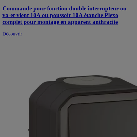
Commande pour fonction double interrupteur ou
va-et-vient 10A ou poussoir 10A étanche Plexo
complet pour montage en apparent anthracite
Découvrir