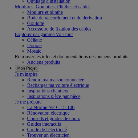
Outillage d'installation
Moulures, Goulottes, Plinthes et câbles
Moulure et plinthe
Boîte de raccordement et de dérivation
Goulotte
Accessoire de fixation des câbles
Explorer par gamme
Voir tout
Céliane
Dooxie
Mosaic
Retrouver les infos et documentations des anciens produits
Anciens produits
Mon Projet
Je m'inspire
Rendre ma maison connectée
Recharger ma voiture électrique
Inspirations chantiers
Inspirations pièce-par-pièce
Je me prépare
La Norme NF C 15-100
Rénovation électrique
Conseils et guides de choix
Guides interactifs
Guide de l'électricité
Trouver un électricien