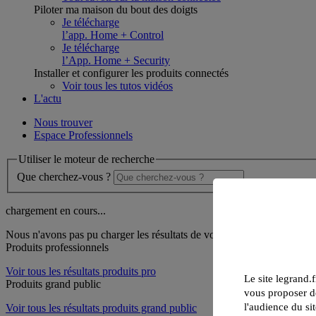
Piloter ma maison du bout des doigts
Je télécharge
l’app. Home + Control
Je télécharge
l’App. Home + Security
Installer et configurer les produits connectés
Voir tous les tutos vidéos
L'actu
Nous trouver
Espace Professionnels
Utiliser le moteur de recherche
Que cherchez-vous ?
chargement en cours...
Nous n'avons pas pu charger les résultats de votre recherche
Produits professionnels
Voir tous les résultats produits pro
Le site legrand.f
Produits grand public
vous proposer de
l'audience du sit
Voir tous les résultats produits grand public