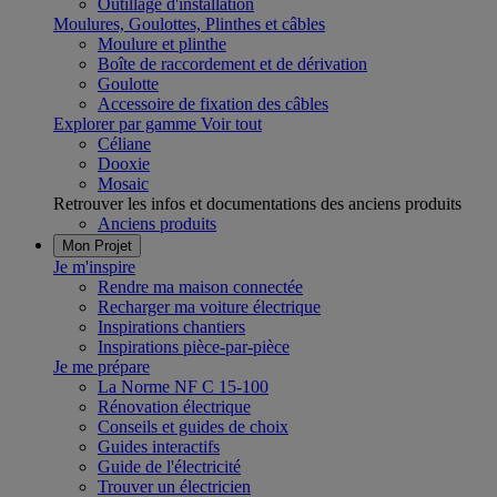
Outillage d'installation
Moulures, Goulottes, Plinthes et câbles
Moulure et plinthe
Boîte de raccordement et de dérivation
Goulotte
Accessoire de fixation des câbles
Explorer par gamme
Voir tout
Céliane
Dooxie
Mosaic
Retrouver les infos et documentations des anciens produits
Anciens produits
Mon Projet
Je m'inspire
Rendre ma maison connectée
Recharger ma voiture électrique
Inspirations chantiers
Inspirations pièce-par-pièce
Je me prépare
La Norme NF C 15-100
Rénovation électrique
Conseils et guides de choix
Guides interactifs
Guide de l'électricité
Trouver un électricien