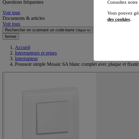
Questions fréquentes
Consultez notre
Voir tous
Vous pouvez gér
Documents & articles
des cookies
.
Voir tous
Rechercher en scannant un code-barre
Cliquer ici
fermer
Accueil
Interrupteurs et prises
Interrupteur
Poussoir simple Mosaic 6A blanc complet avec plaque et fixatio