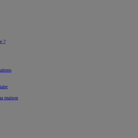
e ?
ations
aire
 ma maison