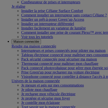
Configurateur de prises et interrupteurs
Je réalise
Installer la prise Céliane Surface Confort
Comment installer un interrupteur sans contact Céliane ?
Installer un prêt-à-poser Green’up Access
Installer un interrupteur différentiel
Installer facilement un variateur de lumière
Comment installer une prise de courant Plexo™ avec terr
Voir tous les tutoriels
Maison connectée
Rendre ma maison connectée
Interrupteurs et prises connectés pour piloter ma maison
Tableau électrique connecté pour maîtriser mes consomm
Pack sécurité connectée pour sécuriser ma maison
Thermostat connecté pour maîtriser mon chauffage
Pack connecté photovoltaïque pour gérer mon énergie sol
Prise Green'up pour recharger ma voiture électrique
Visiophone connecté pour contrôler à distance l'accès à
Univers de la maison connectée
Je mesure et agis sur mes consommations
Je pilote mon chauffage
Je recharge mon véhicule électrique
Je protège et sécurise mon foyer
Je contrôle mon éclairage
Tout savoir sur la maison connectée