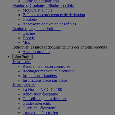
Outillage d'installation
Moulures, Goulottes, Plinthes et câbles
Moulure et plinthe
Boîte de raccordement et de dérivation
Goulotte
Accessoire de fixation des câbles
Explorer par gamme
Voir tout
Céliane
Dooxie
Mosaic
Retrouver les infos et documentations des anciens produits
Anciens produits
Mon Projet
Je m'inspire
Rendre ma maison connectée
Recharger ma voiture électrique
Inspirations chantiers
Inspirations pièce-par-pièce
Je me prépare
La Norme NF C 15-100
Rénovation électrique
Conseils et guides de choix
Guides interactifs
Guide de l'électricité
Trouver un électricien