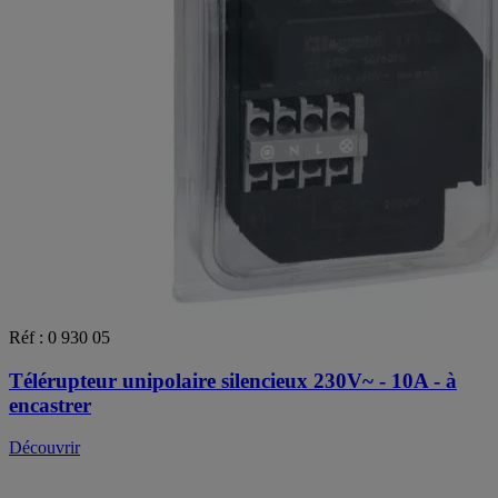
Réf : 0 930 05
Télérupteur unipolaire silencieux 230V~ - 10A - à
encastrer
Découvrir