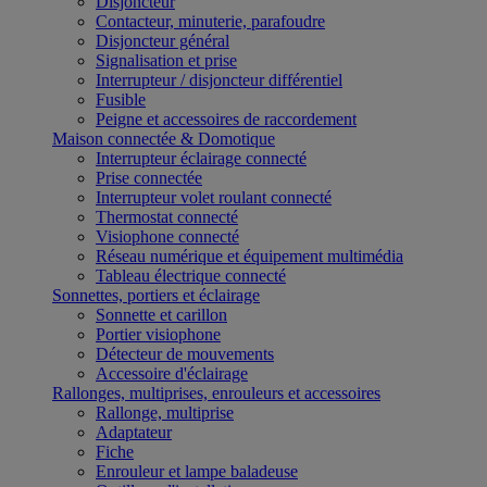
Disjoncteur
Contacteur, minuterie, parafoudre
Disjoncteur général
Signalisation et prise
Interrupteur / disjoncteur différentiel
Fusible
Peigne et accessoires de raccordement
Maison connectée & Domotique
Interrupteur éclairage connecté
Prise connectée
Interrupteur volet roulant connecté
Thermostat connecté
Visiophone connecté
Réseau numérique et équipement multimédia
Tableau électrique connecté
Sonnettes, portiers et éclairage
Sonnette et carillon
Portier visiophone
Détecteur de mouvements
Accessoire d'éclairage
Rallonges, multiprises, enrouleurs et accessoires
Rallonge, multiprise
Adaptateur
Fiche
Enrouleur et lampe baladeuse