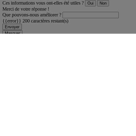
Ces informations vous ont-elles été utiles ?
Oui
Non
Merci de votre réponse !
Que pouvons-nous améliorer ?
{{error}}
200 caractères restant(s)
Envoyer
Masquer
Professionnels de la Grande Distribution
Enseignants et étudiants
Carrières
Espace Presse
Ressources
Nous contacter
FAQ - Questions fréquentes
Accessibilité sourds
ou malentendants
Auteurs et experts Legrand
Site internet
Plan du site
Incident sécurité