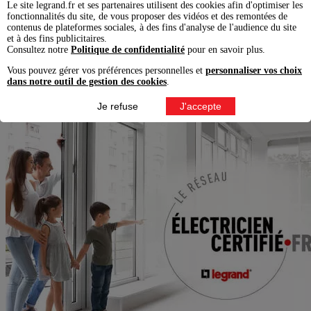
2
fils électriques 1,5mm
Le site legrand.fr et ses partenaires utilisent des cookies afin d'optimiser les
1 pince coupante
fonctionnalités du site, de vous proposer des vidéos et des remontées de
contenus de plateformes sociales, à des fins d'analyse de l'audience du site
1 pince à dénuder
et à des fins publicitaires.
1 tournevis plat
Consultez notre
Politique de confidentialité
pour en savoir plus.
Installer un va-et-vient
Vous pouvez gérer vos préférences personnelles et
personnaliser vos choix
dans notre outil de gestion des cookies
.
Je refuse
J'accepte