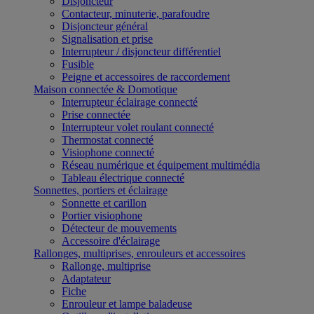
Disjoncteur
Contacteur, minuterie, parafoudre
Disjoncteur général
Signalisation et prise
Interrupteur / disjoncteur différentiel
Fusible
Peigne et accessoires de raccordement
Maison connectée & Domotique
Interrupteur éclairage connecté
Prise connectée
Interrupteur volet roulant connecté
Thermostat connecté
Visiophone connecté
Réseau numérique et équipement multimédia
Tableau électrique connecté
Sonnettes, portiers et éclairage
Sonnette et carillon
Portier visiophone
Détecteur de mouvements
Accessoire d'éclairage
Rallonges, multiprises, enrouleurs et accessoires
Rallonge, multiprise
Adaptateur
Fiche
Enrouleur et lampe baladeuse