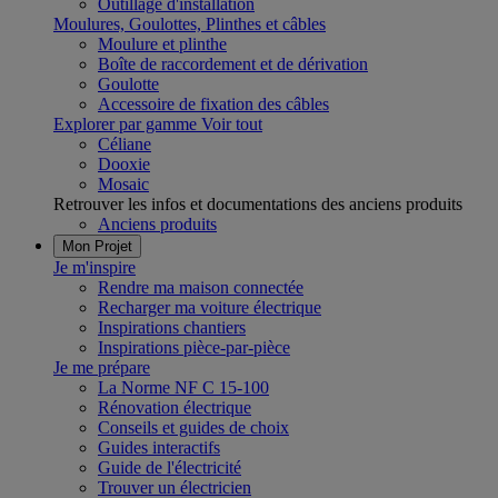
Outillage d'installation
Moulures, Goulottes, Plinthes et câbles
Moulure et plinthe
Boîte de raccordement et de dérivation
Goulotte
Accessoire de fixation des câbles
Explorer par gamme
Voir tout
Céliane
Dooxie
Mosaic
Retrouver les infos et documentations des anciens produits
Anciens produits
Mon Projet
Je m'inspire
Rendre ma maison connectée
Recharger ma voiture électrique
Inspirations chantiers
Inspirations pièce-par-pièce
Je me prépare
La Norme NF C 15-100
Rénovation électrique
Conseils et guides de choix
Guides interactifs
Guide de l'électricité
Trouver un électricien