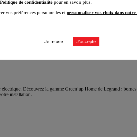
Politique de confidentialité
pour en savoir plus.
er vos préférences personnelles et
personnaliser vos choix dans notre 
Je refuse
J'accepte
 électrique. Découvrez la gamme Green’up Home de Legrand : bornes e
otre installation.