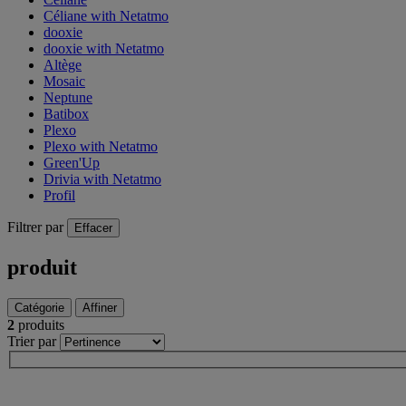
Céliane with Netatmo
dooxie
dooxie with Netatmo
Altège
Mosaic
Neptune
Batibox
Plexo
Plexo with Netatmo
Green'Up
Drivia with Netatmo
Profil
Filtrer par
Effacer
produit
Catégorie
Affiner
2
produits
Trier par