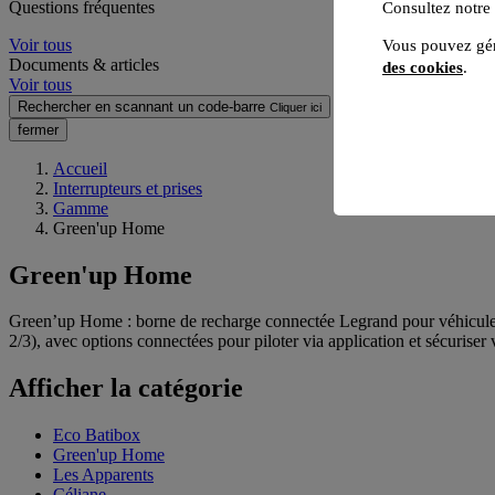
Questions fréquentes
Consultez notre
Voir tous
Vous pouvez gér
Documents & articles
des cookies
.
Voir tous
Rechercher en scannant un code-barre
Cliquer ici
fermer
Accueil
Interrupteurs et prises
Gamme
Green'up Home
Green'up Home
Green’up Home : borne de recharge connectée Legrand pour véhicule
2/3), avec options connectées pour piloter via application et sécuriser v
Afficher la catégorie
Eco Batibox
Green'up Home
Les Apparents
Céliane