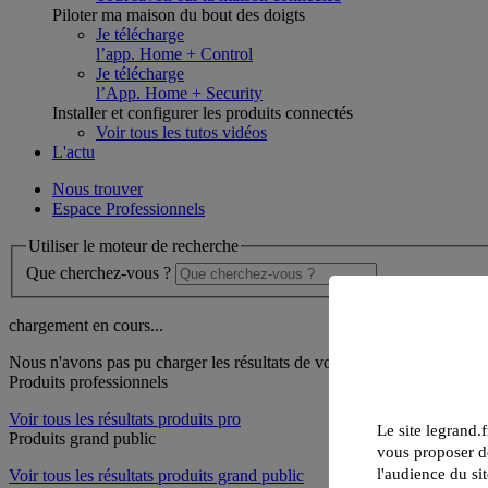
Piloter ma maison du bout des doigts
Je télécharge
l’app. Home + Control
Je télécharge
l’App. Home + Security
Installer et configurer les produits connectés
Voir tous les tutos vidéos
L'actu
Nous trouver
Espace Professionnels
Utiliser le moteur de recherche
Que cherchez-vous ?
chargement en cours...
Nous n'avons pas pu charger les résultats de votre recherche
Produits professionnels
Voir tous les résultats produits pro
Le site legrand.f
Produits grand public
vous proposer de
l'audience du sit
Voir tous les résultats produits grand public