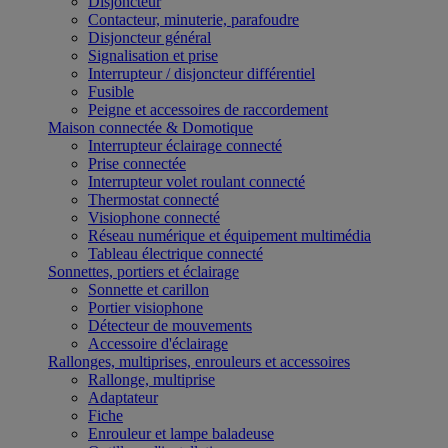
Disjoncteur
Contacteur, minuterie, parafoudre
Disjoncteur général
Signalisation et prise
Interrupteur / disjoncteur différentiel
Fusible
Peigne et accessoires de raccordement
Maison connectée & Domotique
Interrupteur éclairage connecté
Prise connectée
Interrupteur volet roulant connecté
Thermostat connecté
Visiophone connecté
Réseau numérique et équipement multimédia
Tableau électrique connecté
Sonnettes, portiers et éclairage
Sonnette et carillon
Portier visiophone
Détecteur de mouvements
Accessoire d'éclairage
Rallonges, multiprises, enrouleurs et accessoires
Rallonge, multiprise
Adaptateur
Fiche
Enrouleur et lampe baladeuse