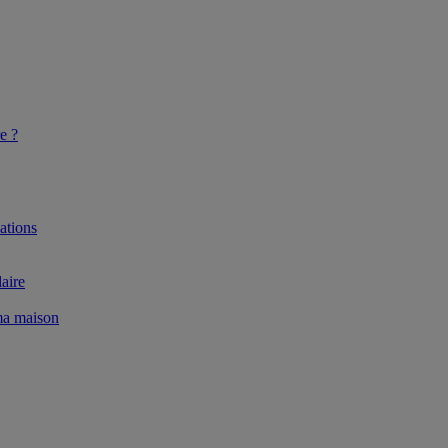
e ?
ations
aire
 ma maison