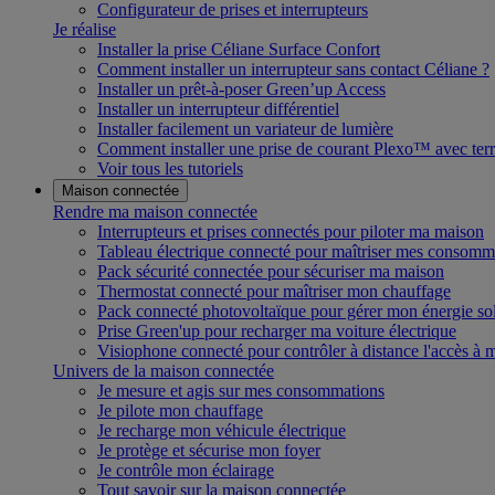
Configurateur de prises et interrupteurs
Je réalise
Installer la prise Céliane Surface Confort
Comment installer un interrupteur sans contact Céliane ?
Installer un prêt-à-poser Green’up Access
Installer un interrupteur différentiel
Installer facilement un variateur de lumière
Comment installer une prise de courant Plexo™ avec terr
Voir tous les tutoriels
Maison connectée
Rendre ma maison connectée
Interrupteurs et prises connectés pour piloter ma maison
Tableau électrique connecté pour maîtriser mes consomm
Pack sécurité connectée pour sécuriser ma maison
Thermostat connecté pour maîtriser mon chauffage
Pack connecté photovoltaïque pour gérer mon énergie sol
Prise Green'up pour recharger ma voiture électrique
Visiophone connecté pour contrôler à distance l'accès à
Univers de la maison connectée
Je mesure et agis sur mes consommations
Je pilote mon chauffage
Je recharge mon véhicule électrique
Je protège et sécurise mon foyer
Je contrôle mon éclairage
Tout savoir sur la maison connectée