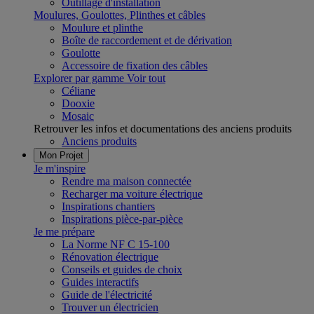
Outillage d'installation
Moulures, Goulottes, Plinthes et câbles
Moulure et plinthe
Boîte de raccordement et de dérivation
Goulotte
Accessoire de fixation des câbles
Explorer par gamme
Voir tout
Céliane
Dooxie
Mosaic
Retrouver les infos et documentations des anciens produits
Anciens produits
Mon Projet
Je m'inspire
Rendre ma maison connectée
Recharger ma voiture électrique
Inspirations chantiers
Inspirations pièce-par-pièce
Je me prépare
La Norme NF C 15-100
Rénovation électrique
Conseils et guides de choix
Guides interactifs
Guide de l'électricité
Trouver un électricien