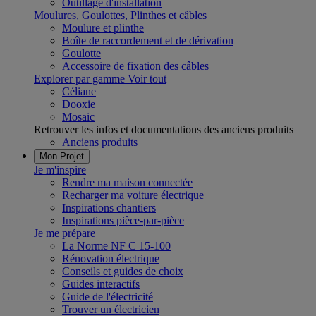
Outillage d'installation
Moulures, Goulottes, Plinthes et câbles
Moulure et plinthe
Boîte de raccordement et de dérivation
Goulotte
Accessoire de fixation des câbles
Explorer par gamme
Voir tout
Céliane
Dooxie
Mosaic
Retrouver les infos et documentations des anciens produits
Anciens produits
Mon Projet
Je m'inspire
Rendre ma maison connectée
Recharger ma voiture électrique
Inspirations chantiers
Inspirations pièce-par-pièce
Je me prépare
La Norme NF C 15-100
Rénovation électrique
Conseils et guides de choix
Guides interactifs
Guide de l'électricité
Trouver un électricien