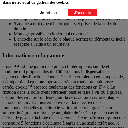
dans notre outil de gestion des cookies
.
Caractéristiques produit
Je refuse
J'accepte
Un large choix de couleurs pour s'intégrer à tous les intérieurs
S'adapte à tout type d'interrupteurs et prises de la collection
dooxie
Montage possible en horizontal et vertical
L'encoche sur le côté de la plaque permet un démontage facile
et rapide à l'aide d'un tournevis
Information sur la gamme
dooxie™ est une gamme de prises et interrupteurs simple et
moderne qui propose plus de 100 fonctions indispensables et
également des fonctions connectées. En complet ou en composable,
à équiper de plaque monoposte carrée ou ronde ou multiposte
carrée, dooxie™ propose également des fonctions en IP 44. La
fixation dans la boîte d'encastrement peut se faire à vis ou à griffes,
disponibles en 3 profondeurs pour la rénovation avec une plaque
entraxe 57 mm. La mise en oeuvre est facilitée avec des
fonctionnalités telles que dooxie vario qui permet grâce à son
support intégré, un rattrapage angulaire de 20% en plus en cas de
dérive de pose de la boîte d'encastrement. Le transformeur permet de
construire 5 fonctions d'éclairage à partir d'une seule référence, la