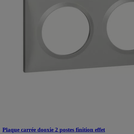
Plaque carrée dooxie 2 postes finition effet