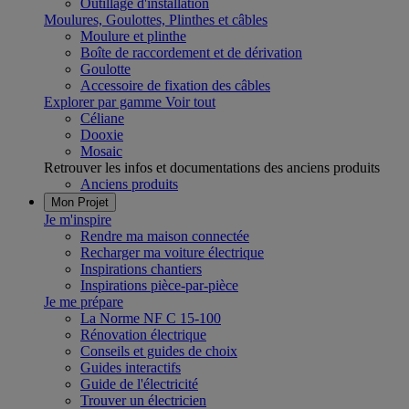
Outillage d'installation
Moulures, Goulottes, Plinthes et câbles
Moulure et plinthe
Boîte de raccordement et de dérivation
Goulotte
Accessoire de fixation des câbles
Explorer par gamme
Voir tout
Céliane
Dooxie
Mosaic
Retrouver les infos et documentations des anciens produits
Anciens produits
Mon Projet
Je m'inspire
Rendre ma maison connectée
Recharger ma voiture électrique
Inspirations chantiers
Inspirations pièce-par-pièce
Je me prépare
La Norme NF C 15-100
Rénovation électrique
Conseils et guides de choix
Guides interactifs
Guide de l'électricité
Trouver un électricien