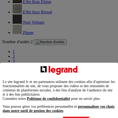
Effet Bois Ebène
Effet Inox Brossé
Noir Velours
Plume
Nombre d'unités
2
1
2
3
4
Ajouter à la liste
Enlever de la liste
Le site legrand.fr et ses partenaires utilisent des cookies afin d'optimiser les
fonctionnalités du site, de vous proposer des vidéos et des remontées de
Garantie légale 2 ans,
à exercer pour un consommateur auprès
contenus de plateformes sociales, à des fins d'analyse de l'audience du site
de l'enseigne ou du site marchand auprès duquel il a acheté le
et à des fins publicitaires.
produit.
Consultez notre
Politique de confidentialité
pour en savoir plus.
Ajouter au comparateur
Vous pouvez gérer vos préférences personnelles et
personnaliser vos choix
dans notre outil de gestion des cookies
.
Imprimer
Télécharger