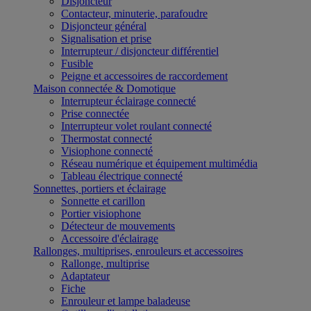
Disjoncteur
Contacteur, minuterie, parafoudre
Disjoncteur général
Signalisation et prise
Interrupteur / disjoncteur différentiel
Fusible
Peigne et accessoires de raccordement
Maison connectée & Domotique
Interrupteur éclairage connecté
Prise connectée
Interrupteur volet roulant connecté
Thermostat connecté
Visiophone connecté
Réseau numérique et équipement multimédia
Tableau électrique connecté
Sonnettes, portiers et éclairage
Sonnette et carillon
Portier visiophone
Détecteur de mouvements
Accessoire d'éclairage
Rallonges, multiprises, enrouleurs et accessoires
Rallonge, multiprise
Adaptateur
Fiche
Enrouleur et lampe baladeuse