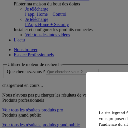
Piloter ma maison du bout des doigts
Je télécharge
l’app. Home + Control
Je télécharge
l’App. Home + Security
Installer et configurer les produits connectés
Voir tous les tutos vidéos
L'actu
Nous trouver
Espace Professionnels
Utiliser le moteur de recherche
Que cherchez-vous ?
chargement en cours...
Nous n'avons pas pu charger les résultats de votre recherche
Produits professionnels
Voir tous les résultats produits pro
Le site legrand.f
Produits grand public
vous proposer de
l'audience du sit
Voir tous les résultats produits grand public