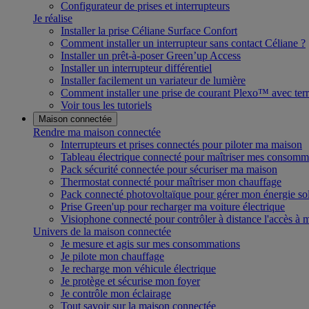
Configurateur de prises et interrupteurs
Je réalise
Installer la prise Céliane Surface Confort
Comment installer un interrupteur sans contact Céliane ?
Installer un prêt-à-poser Green’up Access
Installer un interrupteur différentiel
Installer facilement un variateur de lumière
Comment installer une prise de courant Plexo™ avec terr
Voir tous les tutoriels
Maison connectée
Rendre ma maison connectée
Interrupteurs et prises connectés pour piloter ma maison
Tableau électrique connecté pour maîtriser mes consomm
Pack sécurité connectée pour sécuriser ma maison
Thermostat connecté pour maîtriser mon chauffage
Pack connecté photovoltaïque pour gérer mon énergie sol
Prise Green'up pour recharger ma voiture électrique
Visiophone connecté pour contrôler à distance l'accès à
Univers de la maison connectée
Je mesure et agis sur mes consommations
Je pilote mon chauffage
Je recharge mon véhicule électrique
Je protège et sécurise mon foyer
Je contrôle mon éclairage
Tout savoir sur la maison connectée