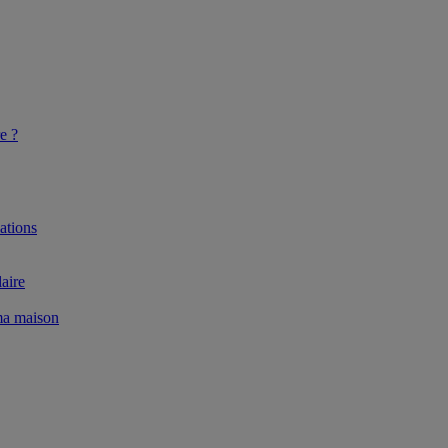
e ?
ations
aire
 ma maison