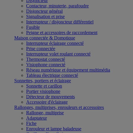
Disjoncteur
Contacteur, minuterie, parafoudre
Disjoncteur général
Signalisation et prise
Interrupteur / disjoncteur différentiel
Fusible
Peigne et accessoires de raccordement
Maison connectée & Domotique
Interrupteur éclairage connecté
Prise connectée
Interrupteur volet roulant connecté
Thermostat connecté
Visiophone connecté
Réseau numérique et équipement multimédia
Tableau électrique connecté
Sonnettes, portiers et éclairage
Sonnette et carillon
Portier visiophone
Détecteur de mouvements
Accessoire d'éclairage
Rallonges, multiprises, enrouleurs et accessoires
Rallonge, multiprise
Adaptateur
Fiche
Enrouleur et lampe baladeuse