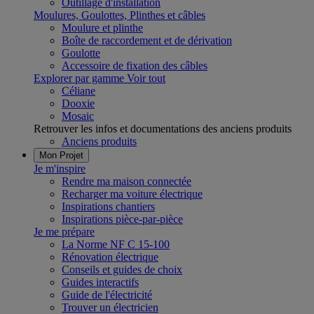
Outillage d'installation
Moulures, Goulottes, Plinthes et câbles
Moulure et plinthe
Boîte de raccordement et de dérivation
Goulotte
Accessoire de fixation des câbles
Explorer par gamme
Voir tout
Céliane
Dooxie
Mosaic
Retrouver les infos et documentations des anciens produits
Anciens produits
Mon Projet
Je m'inspire
Rendre ma maison connectée
Recharger ma voiture électrique
Inspirations chantiers
Inspirations pièce-par-pièce
Je me prépare
La Norme NF C 15-100
Rénovation électrique
Conseils et guides de choix
Guides interactifs
Guide de l'électricité
Trouver un électricien