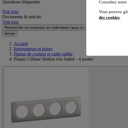
Questions fréquentes
Consultez notre
Voir tous
Vous pouvez gér
Documents & articles
des cookies
.
Voir tous
Rechercher en scannant un code-barre
Cliquer ici
fermer
Accueil
Interrupteurs et prises
Plaque de couleur et cadre saillie
Plaque Céliane finition Alu Satiné - 4 postes