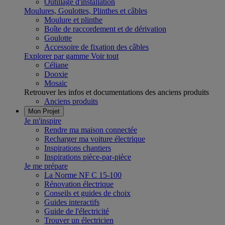
Outillage d'installation
Moulures, Goulottes, Plinthes et câbles
Moulure et plinthe
Boîte de raccordement et de dérivation
Goulotte
Accessoire de fixation des câbles
Explorer par gamme
Voir tout
Céliane
Dooxie
Mosaic
Retrouver les infos et documentations des anciens produits
Anciens produits
Mon Projet
Je m'inspire
Rendre ma maison connectée
Recharger ma voiture électrique
Inspirations chantiers
Inspirations pièce-par-pièce
Je me prépare
La Norme NF C 15-100
Rénovation électrique
Conseils et guides de choix
Guides interactifs
Guide de l'électricité
Trouver un électricien