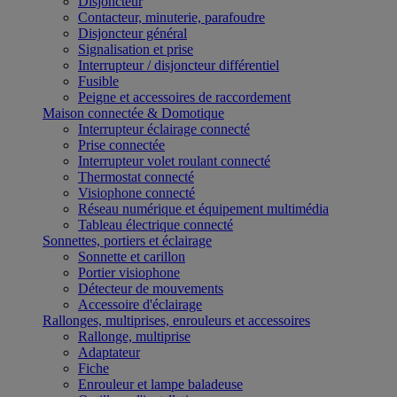
Disjoncteur
Contacteur, minuterie, parafoudre
Disjoncteur général
Signalisation et prise
Interrupteur / disjoncteur différentiel
Fusible
Peigne et accessoires de raccordement
Maison connectée & Domotique
Interrupteur éclairage connecté
Prise connectée
Interrupteur volet roulant connecté
Thermostat connecté
Visiophone connecté
Réseau numérique et équipement multimédia
Tableau électrique connecté
Sonnettes, portiers et éclairage
Sonnette et carillon
Portier visiophone
Détecteur de mouvements
Accessoire d'éclairage
Rallonges, multiprises, enrouleurs et accessoires
Rallonge, multiprise
Adaptateur
Fiche
Enrouleur et lampe baladeuse