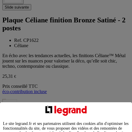
Slide suivante
Plaque Céliane finition Bronze Satiné - 2
postes
Ref. CP1622
Céliane
En écho avec les tendances actuelles, les finitions Céliane™ Métal
jouent sur les nuances pour valoriser la déco, qu’elle soit chic,
techno, contemporaine ou classique.
25,31
€
Prix conseillé TTC
éco-contribution incluse
Finition
Bronze Satiné
Le site legrand.fr et ses partenaires utilisent des cookies afin d'optimiser les
fonctionnalités du site, de vous proposer des vidéos et des remontées de