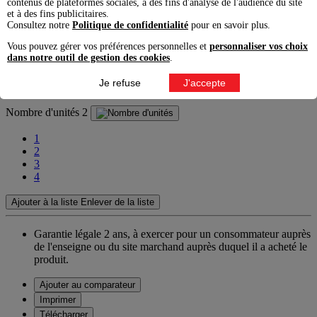
contenus de plateformes sociales, à des fins d'analyse de l'audience du site
Acier Satiné
et à des fins publicitaires.
Consultez notre
Politique de confidentialité
pour en savoir plus.
Alu Satiné
Vous pouvez gérer vos préférences personnelles et
personnaliser vos choix
dans notre outil de gestion des cookies
.
Bronze Satiné
Je refuse
J'accepte
Laiton Satiné
Nombre d'unités
2
1
2
3
4
Ajouter à la liste
Enlever de la liste
Garantie légale 2 ans,
à exercer pour un consommateur auprès
de l'enseigne ou du site marchand auprès duquel il a acheté le
produit.
Ajouter au comparateur
Imprimer
Télécharger