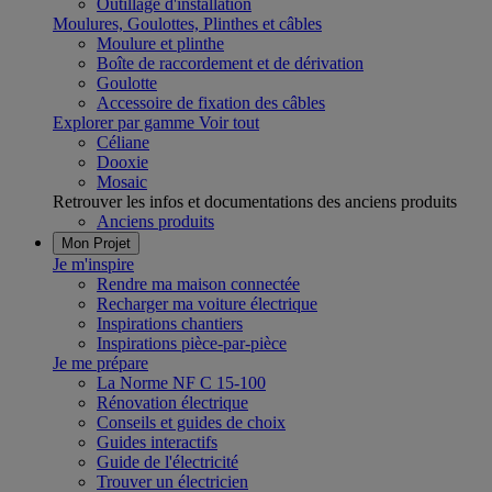
Outillage d'installation
Moulures, Goulottes, Plinthes et câbles
Moulure et plinthe
Boîte de raccordement et de dérivation
Goulotte
Accessoire de fixation des câbles
Explorer par gamme
Voir tout
Céliane
Dooxie
Mosaic
Retrouver les infos et documentations des anciens produits
Anciens produits
Mon Projet
Je m'inspire
Rendre ma maison connectée
Recharger ma voiture électrique
Inspirations chantiers
Inspirations pièce-par-pièce
Je me prépare
La Norme NF C 15-100
Rénovation électrique
Conseils et guides de choix
Guides interactifs
Guide de l'électricité
Trouver un électricien