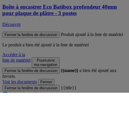
Boîte à encastrer Eco Batibox profondeur 40mm
pour plaque de plâtre - 3 postes
Découvrir
Produit ajouté à la liste de matériel
Fermer la fenêtre de discussion
Le produit
a bien été ajouté à la liste de matériel
Accéder à la
liste de matériel
Poursuivre
ma navigation
{{name}}
a bien été ajouté aux
Fermer la fenêtre de discussion
favoris.
Voir les documents
Fermer
{{title}}
Fermer la fenêtre de discussion
Inclure les tarifs
{{label}}
Fermer
Comparateur
Fermer la fenêtre de discussion
Vous ne pouvez pas comparer plus de 4 produits
Voir le comparateur
Fermer