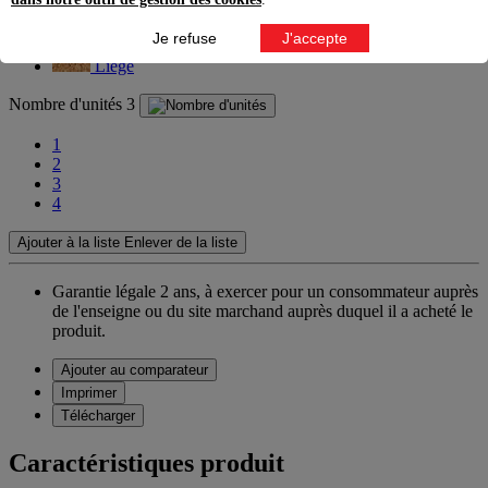
Hêtre
Je refuse
J'accepte
Liege
Nombre d'unités
3
1
2
3
4
Ajouter à la liste
Enlever de la liste
Garantie légale 2 ans,
à exercer pour un consommateur auprès
de l'enseigne ou du site marchand auprès duquel il a acheté le
produit.
Ajouter au comparateur
Imprimer
Télécharger
Caractéristiques produit