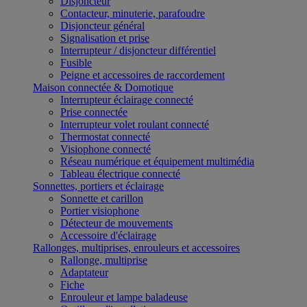
Disjoncteur
Contacteur, minuterie, parafoudre
Disjoncteur général
Signalisation et prise
Interrupteur / disjoncteur différentiel
Fusible
Peigne et accessoires de raccordement
Maison connectée & Domotique
Interrupteur éclairage connecté
Prise connectée
Interrupteur volet roulant connecté
Thermostat connecté
Visiophone connecté
Réseau numérique et équipement multimédia
Tableau électrique connecté
Sonnettes, portiers et éclairage
Sonnette et carillon
Portier visiophone
Détecteur de mouvements
Accessoire d'éclairage
Rallonges, multiprises, enrouleurs et accessoires
Rallonge, multiprise
Adaptateur
Fiche
Enrouleur et lampe baladeuse