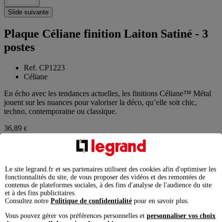
Slide suivante
Plaque Céliane finition Laiton Satiné - 3
postes
Ref. CP1223
Céliane
En écho avec les tendances actuelles, les finitions Céliane™ Métal
jouent sur les nuances pour valoriser la déco, qu’elle soit chic,
techno, contemporaine ou classique.
36,89
€
Prix conseillé TTC
éco-contribution incluse
Le site legrand.fr et ses partenaires utilisent des cookies afin d'optimiser les
fonctionnalités du site, de vous proposer des vidéos et des remontées de
contenus de plateformes sociales, à des fins d'analyse de l'audience du site
et à des fins publicitaires.
Finition
Laiton Satiné
Consultez notre
Politique de confidentialité
pour en savoir plus.
Vous pouvez gérer vos préférences personnelles et
personnaliser vos choix