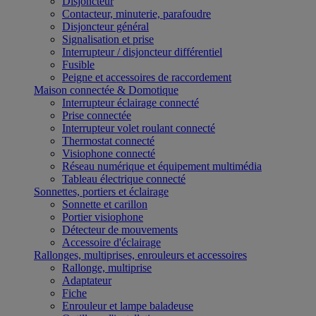
Disjoncteur
Contacteur, minuterie, parafoudre
Disjoncteur général
Signalisation et prise
Interrupteur / disjoncteur différentiel
Fusible
Peigne et accessoires de raccordement
Maison connectée & Domotique
Interrupteur éclairage connecté
Prise connectée
Interrupteur volet roulant connecté
Thermostat connecté
Visiophone connecté
Réseau numérique et équipement multimédia
Tableau électrique connecté
Sonnettes, portiers et éclairage
Sonnette et carillon
Portier visiophone
Détecteur de mouvements
Accessoire d'éclairage
Rallonges, multiprises, enrouleurs et accessoires
Rallonge, multiprise
Adaptateur
Fiche
Enrouleur et lampe baladeuse