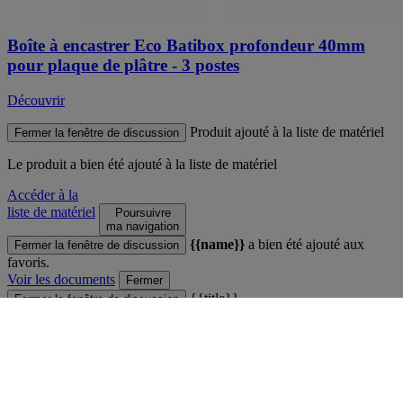
Boîte à encastrer Eco Batibox profondeur 40mm
pour plaque de plâtre - 3 postes
Découvrir
Produit ajouté à la liste de matériel
Fermer la fenêtre de discussion
Le produit
a bien été ajouté à la liste de matériel
Accéder à la
liste de matériel
Poursuivre
ma navigation
{{name}}
a bien été ajouté aux
Fermer la fenêtre de discussion
favoris.
Voir les documents
Fermer
{{title}}
Fermer la fenêtre de discussion
Inclure les tarifs
{{label}}
Fermer
Comparateur
Fermer la fenêtre de discussion
Vous ne pouvez pas comparer plus de 4 produits