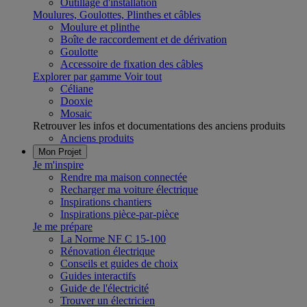
Outillage d'installation
Moulures, Goulottes, Plinthes et câbles
Moulure et plinthe
Boîte de raccordement et de dérivation
Goulotte
Accessoire de fixation des câbles
Explorer par gamme
Voir tout
Céliane
Dooxie
Mosaic
Retrouver les infos et documentations des anciens produits
Anciens produits
Mon Projet
Je m'inspire
Rendre ma maison connectée
Recharger ma voiture électrique
Inspirations chantiers
Inspirations pièce-par-pièce
Je me prépare
La Norme NF C 15-100
Rénovation électrique
Conseils et guides de choix
Guides interactifs
Guide de l'électricité
Trouver un électricien