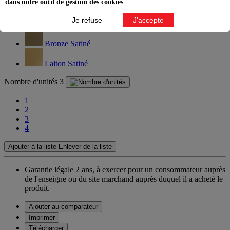
dans notre outil de gestion des cookies
.
Acier Satiné
Je refuse
J'accepte
Alu Satiné
Bronze Satiné
Laiton Satiné
Nombre d'unités
3
1
2
3
4
Ajouter à la liste
Enlever de la liste
Garantie légale 2 ans,
à exercer pour un consommateur auprès
de l'enseigne ou du site marchand auprès duquel il a acheté le
produit.
Ajouter au comparateur
Imprimer
Télécharger