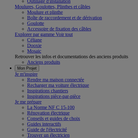
Outillage d'installation
Moulures, Goulottes, Plinthes et câbles
Moulure et plinthe
Boîte de raccordement et de dérivation
Goulotte
Accessoire de fixation des câbles
Explorer par gamme
Voir tout
Céliane
Dooxie
Mosaic
Retrouver les infos et documentations des anciens produits
Anciens produits
Mon Projet
Je m'inspire
Rendre ma maison connectée
Recharger ma voiture électrique
Inspirations chantiers
Inspirations pièce-par-pièce
Je me prépare
La Norme NF C 15-100
Rénovation électrique
Conseils et guides de choix
Guides interactifs
Guide de l'électricité
Trouver un électricien