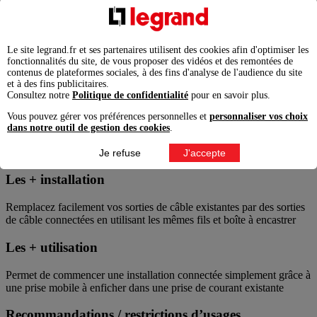
énergétiques
Sortie de câble livrée complète finition Graphite, prête à
installer
Le site legrand.fr et ses partenaires utilisent des cookies afin d'optimiser les
Avantages
fonctionnalités du site, de vous proposer des vidéos et des remontées de
contenus de plateformes sociales, à des fins d'analyse de l'audience du site
et à des fins publicitaires.
Créez des plannings de chauffage en fonction de votre rythme
Consultez notre
Politique de confidentialité
pour en savoir plus.
de vie sur l'App. Home + Control
Economies d'énergie : recevez une notification en cas
Vous pouvez gérer vos préférences personnelles et
personnaliser vos choix
d'atteinte d'un seuil paramétrable
dans notre outil de gestion des cookies
.
Peut être commandée en marche/arrêt par une commande sans
fils
Je refuse
J'accepte
Les + installation
Remplacez facilement vos sorties de câble existantes par des sorties
de câble connectées en utilisant les mêmes fils et boîte à encastrer
Les + utilisation
Permet de commencer une installation connectée simplement grâce à
une prise mobile à enficher dans une prise de courant existante
Recommandations / restrictions d’usages