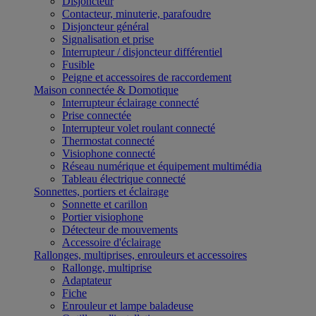
Disjoncteur
Contacteur, minuterie, parafoudre
Disjoncteur général
Signalisation et prise
Interrupteur / disjoncteur différentiel
Fusible
Peigne et accessoires de raccordement
Maison connectée & Domotique
Interrupteur éclairage connecté
Prise connectée
Interrupteur volet roulant connecté
Thermostat connecté
Visiophone connecté
Réseau numérique et équipement multimédia
Tableau électrique connecté
Sonnettes, portiers et éclairage
Sonnette et carillon
Portier visiophone
Détecteur de mouvements
Accessoire d'éclairage
Rallonges, multiprises, enrouleurs et accessoires
Rallonge, multiprise
Adaptateur
Fiche
Enrouleur et lampe baladeuse