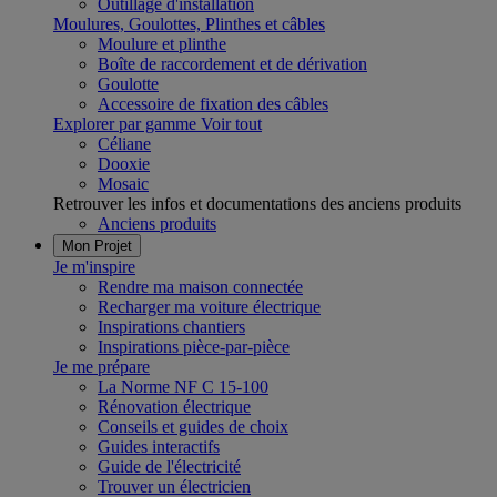
Outillage d'installation
Moulures, Goulottes, Plinthes et câbles
Moulure et plinthe
Boîte de raccordement et de dérivation
Goulotte
Accessoire de fixation des câbles
Explorer par gamme
Voir tout
Céliane
Dooxie
Mosaic
Retrouver les infos et documentations des anciens produits
Anciens produits
Mon Projet
Je m'inspire
Rendre ma maison connectée
Recharger ma voiture électrique
Inspirations chantiers
Inspirations pièce-par-pièce
Je me prépare
La Norme NF C 15-100
Rénovation électrique
Conseils et guides de choix
Guides interactifs
Guide de l'électricité
Trouver un électricien