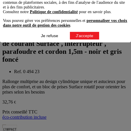
contenus de plateformes sociales, à des fins d'analyse de l'audience du site
et à des fins publicitaires.
Consultez notre
Politique de confidentialité
pour en savoir plus.
Vous pouvez gérer vos préférences personnelles et
personnaliser vos choix
Slide suivante
dans notre outil de gestion des cookies
.
Rallonge multiprise rotative avec 4 prises
Je refuse
J'accepte
de courant Surface , interrupteur ,
parafoudre et cordon 1,5m - noir et gris
foncé
Ref. 0 494 23
Rallonge multiprise au design cylindrique unique et astucieux pour
plus de confort, et un bloc de prises Surface rotatif pour orienter les
prises selon les besoins
32,76
€
Prix conseillé TTC
éco-contribution incluse