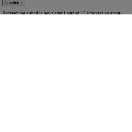
Newsletter
Recevez par e-mail la newsletter Legrand ! Découvrez en avant-
première les nouveautés et innovations. Laissez-vous inspirer et
restez toujours au courant !
S'inscrire
Réseaux sociaux
facebook
Instagram
LinkedIn
Pinterest
Youtube
TikTok
© Legrand 2026 - Tous droits réservés
#Améliorons les vies
Politique de confidentialité
Gestion de cookies
Mentions légales
Accessibilité