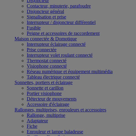
Disjoncteur
Contacteur, minuterie, parafoudre
Disjoncteur général
Signalisation et prise
Interrupteur / disjoncteur différentiel
Fusible
Peigne et accessoires de raccordement
Maison connectée & Domotique
Interrupteur éclairage connecté
Prise connectée
Interrupteur volet roulant connecté
Thermostat connecté
Visiophone connecté
Réseau numérique et équipement multimédia
Tableau électrique connecté
Sonnettes, portiers et éclairage
Sonnette et carillon
Portier visiophone
Détecteur de mouvements
Accessoire d'éclairage
Rallonges, multiprises, enrouleurs et accessoires
Rallonge, multiprise
Adaptateur
Fiche
Enrouleur et lampe baladeuse