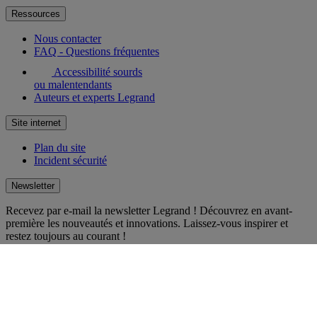
Ressources
Nous contacter
FAQ - Questions fréquentes
Accessibilité sourds
ou malentendants
Auteurs et experts Legrand
Site internet
Plan du site
Incident sécurité
Newsletter
Recevez par e-mail la newsletter Legrand ! Découvrez en avant-
première les nouveautés et innovations. Laissez-vous inspirer et
restez toujours au courant !
S'inscrire
Réseaux sociaux
facebook
Instagram