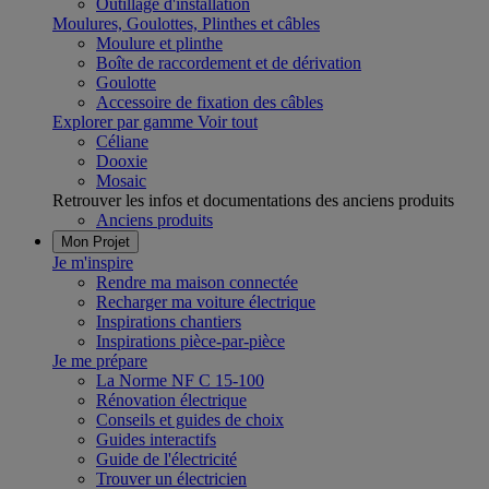
Outillage d'installation
Moulures, Goulottes, Plinthes et câbles
Moulure et plinthe
Boîte de raccordement et de dérivation
Goulotte
Accessoire de fixation des câbles
Explorer par gamme
Voir tout
Céliane
Dooxie
Mosaic
Retrouver les infos et documentations des anciens produits
Anciens produits
Mon Projet
Je m'inspire
Rendre ma maison connectée
Recharger ma voiture électrique
Inspirations chantiers
Inspirations pièce-par-pièce
Je me prépare
La Norme NF C 15-100
Rénovation électrique
Conseils et guides de choix
Guides interactifs
Guide de l'électricité
Trouver un électricien