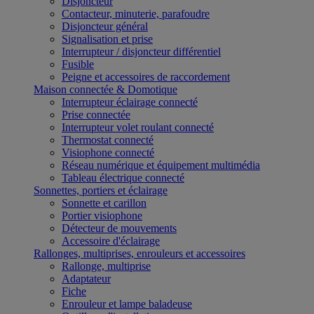
Disjoncteur
Contacteur, minuterie, parafoudre
Disjoncteur général
Signalisation et prise
Interrupteur / disjoncteur différentiel
Fusible
Peigne et accessoires de raccordement
Maison connectée & Domotique
Interrupteur éclairage connecté
Prise connectée
Interrupteur volet roulant connecté
Thermostat connecté
Visiophone connecté
Réseau numérique et équipement multimédia
Tableau électrique connecté
Sonnettes, portiers et éclairage
Sonnette et carillon
Portier visiophone
Détecteur de mouvements
Accessoire d'éclairage
Rallonges, multiprises, enrouleurs et accessoires
Rallonge, multiprise
Adaptateur
Fiche
Enrouleur et lampe baladeuse