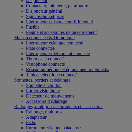
Disjoncteur
Contacteur, minuterie, parafoudre
Disjoncteur général
Signalisation et prise
Interrupteur / disjoncteur différentiel
Fusible
Peigne et accessoires de raccordement
Maison connectée & Domotique
Interrupteur éclairage connecté
Prise connectée
Interrupteur volet roulant connecté
Thermostat connecté
Visiophone connecté
Réseau numérique et équipement multimédia
Tableau électrique connecté
Sonnettes, portiers et éclairage
Sonnette et carillon
Portier visiophone
Détecteur de mouvements
Accessoire d'éclairage
Rallonges, multiprises, enrouleurs et accessoires
Rallonge, multiprise
Adaptateur
Fiche
Enrouleur et lampe baladeuse