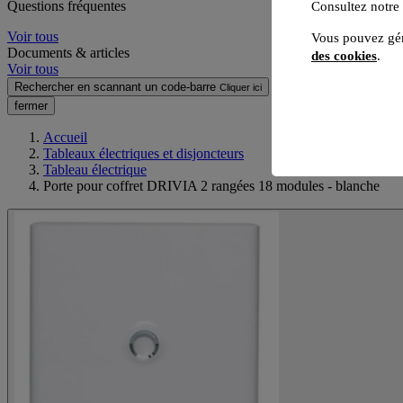
Questions fréquentes
Consultez notre
Voir tous
Vous pouvez gér
Documents & articles
des cookies
.
Voir tous
Rechercher en scannant un code-barre
Cliquer ici
fermer
Accueil
Tableaux électriques et disjoncteurs
Tableau électrique
Porte pour coffret DRIVIA 2 rangées 18 modules - blanche