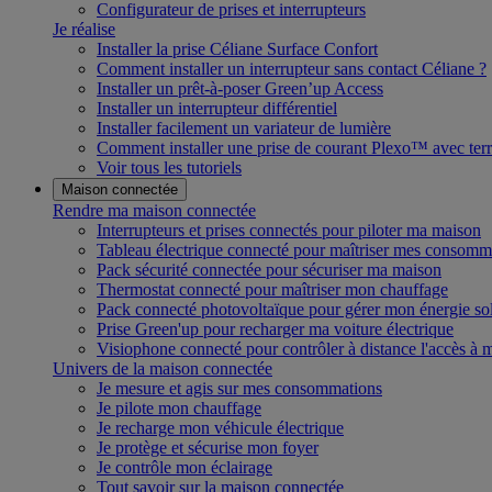
Configurateur de prises et interrupteurs
Je réalise
Installer la prise Céliane Surface Confort
Comment installer un interrupteur sans contact Céliane ?
Installer un prêt-à-poser Green’up Access
Installer un interrupteur différentiel
Installer facilement un variateur de lumière
Comment installer une prise de courant Plexo™ avec terr
Voir tous les tutoriels
Maison connectée
Rendre ma maison connectée
Interrupteurs et prises connectés pour piloter ma maison
Tableau électrique connecté pour maîtriser mes consomm
Pack sécurité connectée pour sécuriser ma maison
Thermostat connecté pour maîtriser mon chauffage
Pack connecté photovoltaïque pour gérer mon énergie sol
Prise Green'up pour recharger ma voiture électrique
Visiophone connecté pour contrôler à distance l'accès à
Univers de la maison connectée
Je mesure et agis sur mes consommations
Je pilote mon chauffage
Je recharge mon véhicule électrique
Je protège et sécurise mon foyer
Je contrôle mon éclairage
Tout savoir sur la maison connectée