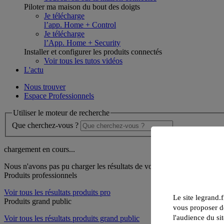
Piloter ma maison du bout des doigts
Je télécharge
l’app. Home + Control
Je télécharge
l’App. Home + Security
Installer et configurer les produits connectés
Voir tous les tutos vidéos
L'actu
Nous trouver
Espace Professionnels
Utiliser le moteur de recherche
Que cherchez-vous ?
chargement en cours...
Nous n'avons pas pu charger les résultats de votre recherche
Produits professionnels
Voir tous les résultats produits pro
Le site legrand.f
Produits grand public
vous proposer de
l'audience du sit
Voir tous les résultats produits grand public