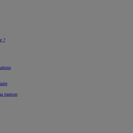
e ?
ations
aire
 ma maison