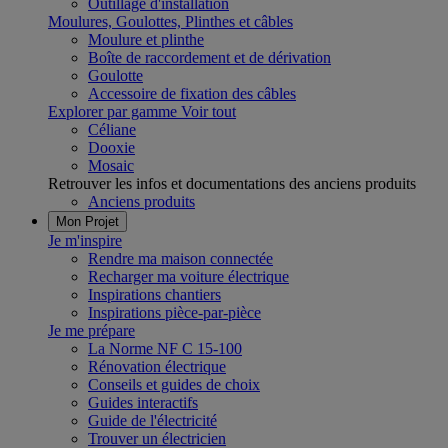
Outillage d'installation
Moulures, Goulottes, Plinthes et câbles
Moulure et plinthe
Boîte de raccordement et de dérivation
Goulotte
Accessoire de fixation des câbles
Explorer par gamme
Voir tout
Céliane
Dooxie
Mosaic
Retrouver les infos et documentations des anciens produits
Anciens produits
Mon Projet
Je m'inspire
Rendre ma maison connectée
Recharger ma voiture électrique
Inspirations chantiers
Inspirations pièce-par-pièce
Je me prépare
La Norme NF C 15-100
Rénovation électrique
Conseils et guides de choix
Guides interactifs
Guide de l'électricité
Trouver un électricien