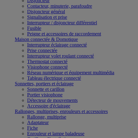
Disjoncteur
Contacteur, minuterie, parafoudre
Disjoncteur général
Signalisation et prise
Interrupteur / disjoncteur différentiel
Fusible
Peigne et accessoires de raccordement
Maison connectée & Domotique
Interrupteur éclairage connecté
Prise connectée
Interrupteur volet roulant connecté
Thermostat connecté
Visiophone connecté
Réseau numérique et équipement multimédia
Tableau électrique connecté
Sonnettes, portiers et éclairage
Sonnette et carillon
Portier visiophone
Détecteur de mouvements
Accessoire d'éclairage
Rallonges, multiprises, enrouleurs et accessoires
Rallonge, multiprise
Adaptateur
Fiche
Enrouleur et lampe baladeuse