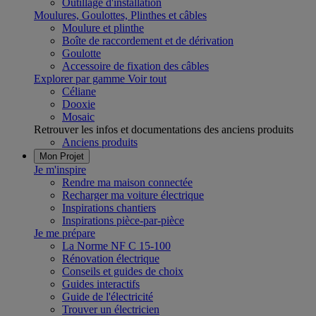
Outillage d'installation
Moulures, Goulottes, Plinthes et câbles
Moulure et plinthe
Boîte de raccordement et de dérivation
Goulotte
Accessoire de fixation des câbles
Explorer par gamme
Voir tout
Céliane
Dooxie
Mosaic
Retrouver les infos et documentations des anciens produits
Anciens produits
Mon Projet
Je m'inspire
Rendre ma maison connectée
Recharger ma voiture électrique
Inspirations chantiers
Inspirations pièce-par-pièce
Je me prépare
La Norme NF C 15-100
Rénovation électrique
Conseils et guides de choix
Guides interactifs
Guide de l'électricité
Trouver un électricien