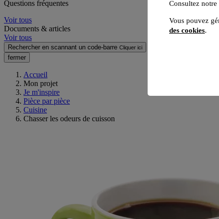
Questions fréquentes
Consultez notre
Voir tous
Vous pouvez gér
Documents & articles
des cookies
.
Voir tous
Rechercher en scannant un code-barre
Cliquer ici
fermer
Accueil
Mon projet
Je m'inspire
Pièce par pièce
Cuisine
Chasser les odeurs de cuisson