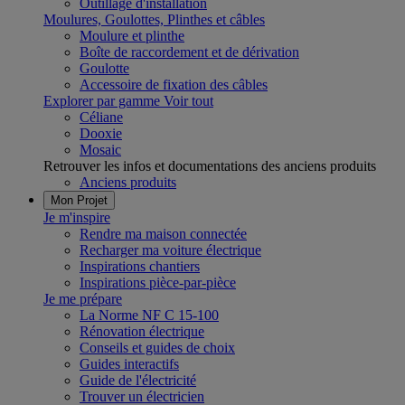
Outillage d'installation
Moulures, Goulottes, Plinthes et câbles
Moulure et plinthe
Boîte de raccordement et de dérivation
Goulotte
Accessoire de fixation des câbles
Explorer par gamme
Voir tout
Céliane
Dooxie
Mosaic
Retrouver les infos et documentations des anciens produits
Anciens produits
Mon Projet
Je m'inspire
Rendre ma maison connectée
Recharger ma voiture électrique
Inspirations chantiers
Inspirations pièce-par-pièce
Je me prépare
La Norme NF C 15-100
Rénovation électrique
Conseils et guides de choix
Guides interactifs
Guide de l'électricité
Trouver un électricien