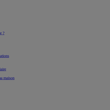
e ?
ations
aire
 ma maison