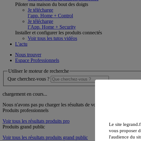
Piloter ma maison du bout des doigts
Je télécharge
l’app. Home + Control
Je télécharge
l’App. Home + Security
Installer et configurer les produits connectés
Voir tous les tutos vidéos
L'actu
Nous trouver
Espace Professionnels
Utiliser le moteur de recherche
Que cherchez-vous ?
chargement en cours...
Nous n'avons pas pu charger les résultats de votre recherche
Produits professionnels
Voir tous les résultats produits pro
Le site legrand.f
Produits grand public
vous proposer de
l'audience du sit
Voir tous les résultats produits grand public