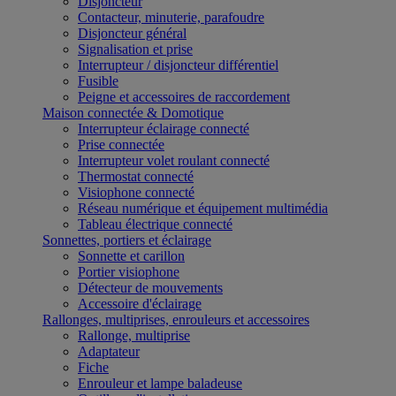
Disjoncteur
Contacteur, minuterie, parafoudre
Disjoncteur général
Signalisation et prise
Interrupteur / disjoncteur différentiel
Fusible
Peigne et accessoires de raccordement
Maison connectée & Domotique
Interrupteur éclairage connecté
Prise connectée
Interrupteur volet roulant connecté
Thermostat connecté
Visiophone connecté
Réseau numérique et équipement multimédia
Tableau électrique connecté
Sonnettes, portiers et éclairage
Sonnette et carillon
Portier visiophone
Détecteur de mouvements
Accessoire d'éclairage
Rallonges, multiprises, enrouleurs et accessoires
Rallonge, multiprise
Adaptateur
Fiche
Enrouleur et lampe baladeuse