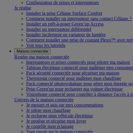
Configurateur de prises et interrupteurs
Je réalise
Installer la prise Céliane Surface Confort
Comment installer un interrupteur sans contact Céliane ?
Installer un prêt-à-poser Green’up Access
Installer un interrupteur différentiel
Installer facilement un variateur de lumière
Comment installer une prise de courant Plexo™ avec terr
Voir tous les tutoriels
Maison connectée
Rendre ma maison connectée
Interrupteurs et prises connectés pour piloter ma maison
Tableau électrique connecté pour maîtriser mes consomm
Pack sécurité connectée pour sécuriser ma maison
Thermostat connecté pour maîtriser mon chauffage
Pack connecté photovoltaïque pour gérer mon énergie sol
Prise Green'up pour recharger ma voiture électrique
Visiophone connecté pour contrôler à distance l'accès à
Univers de la maison connectée
Je mesure et agis sur mes consommations
Je pilote mon chauffage
Je recharge mon véhicule électrique
Je protège et sécurise mon foyer
Je contrôle mon éclairage
Tout savoir sur la maison connectée