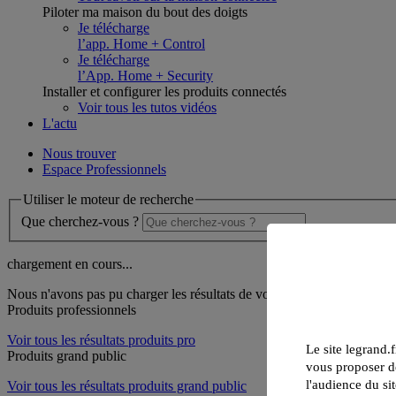
Piloter ma maison du bout des doigts
Je télécharge
l’app. Home + Control
Je télécharge
l’App. Home + Security
Installer et configurer les produits connectés
Voir tous les tutos vidéos
L'actu
Nous trouver
Espace Professionnels
Utiliser le moteur de recherche
Que cherchez-vous ?
chargement en cours...
Nous n'avons pas pu charger les résultats de votre recherche
Produits professionnels
Voir tous les résultats produits pro
Le site legrand.f
Produits grand public
vous proposer de
l'audience du sit
Voir tous les résultats produits grand public