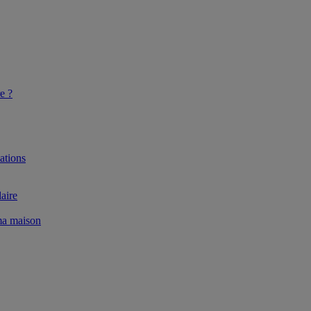
e ?
ations
aire
 ma maison