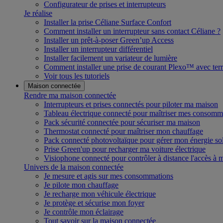
Configurateur de prises et interrupteurs
Je réalise
Installer la prise Céliane Surface Confort
Comment installer un interrupteur sans contact Céliane ?
Installer un prêt-à-poser Green’up Access
Installer un interrupteur différentiel
Installer facilement un variateur de lumière
Comment installer une prise de courant Plexo™ avec terr
Voir tous les tutoriels
Maison connectée
Rendre ma maison connectée
Interrupteurs et prises connectés pour piloter ma maison
Tableau électrique connecté pour maîtriser mes consomm
Pack sécurité connectée pour sécuriser ma maison
Thermostat connecté pour maîtriser mon chauffage
Pack connecté photovoltaïque pour gérer mon énergie sol
Prise Green'up pour recharger ma voiture électrique
Visiophone connecté pour contrôler à distance l'accès à
Univers de la maison connectée
Je mesure et agis sur mes consommations
Je pilote mon chauffage
Je recharge mon véhicule électrique
Je protège et sécurise mon foyer
Je contrôle mon éclairage
Tout savoir sur la maison connectée