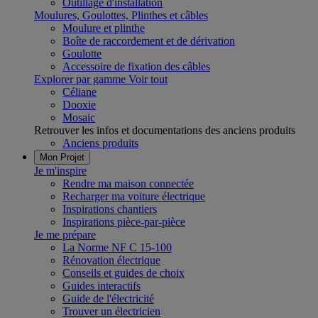
Outillage d'installation
Moulures, Goulottes, Plinthes et câbles
Moulure et plinthe
Boîte de raccordement et de dérivation
Goulotte
Accessoire de fixation des câbles
Explorer par gamme
Voir tout
Céliane
Dooxie
Mosaic
Retrouver les infos et documentations des anciens produits
Anciens produits
Mon Projet
Je m'inspire
Rendre ma maison connectée
Recharger ma voiture électrique
Inspirations chantiers
Inspirations pièce-par-pièce
Je me prépare
La Norme NF C 15-100
Rénovation électrique
Conseils et guides de choix
Guides interactifs
Guide de l'électricité
Trouver un électricien