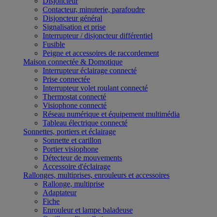
Disjoncteur
Contacteur, minuterie, parafoudre
Disjoncteur général
Signalisation et prise
Interrupteur / disjoncteur différentiel
Fusible
Peigne et accessoires de raccordement
Maison connectée & Domotique
Interrupteur éclairage connecté
Prise connectée
Interrupteur volet roulant connecté
Thermostat connecté
Visiophone connecté
Réseau numérique et équipement multimédia
Tableau électrique connecté
Sonnettes, portiers et éclairage
Sonnette et carillon
Portier visiophone
Détecteur de mouvements
Accessoire d'éclairage
Rallonges, multiprises, enrouleurs et accessoires
Rallonge, multiprise
Adaptateur
Fiche
Enrouleur et lampe baladeuse