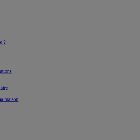
e ?
ations
aire
 ma maison