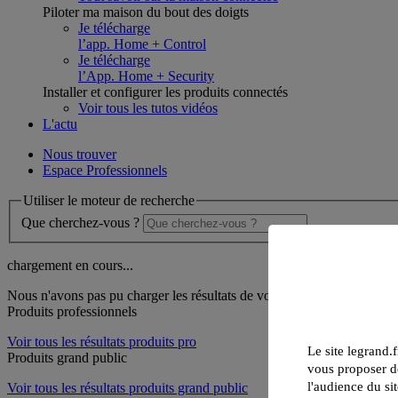
Piloter ma maison du bout des doigts
Je télécharge
l’app. Home + Control
Je télécharge
l’App. Home + Security
Installer et configurer les produits connectés
Voir tous les tutos vidéos
L'actu
Nous trouver
Espace Professionnels
Utiliser le moteur de recherche
Que cherchez-vous ?
chargement en cours...
Nous n'avons pas pu charger les résultats de votre recherche
Produits professionnels
Voir tous les résultats produits pro
Le site legrand.f
Produits grand public
vous proposer de
l'audience du sit
Voir tous les résultats produits grand public