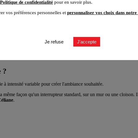
Politique de confidentialité
pour en savoir plus.
er vos préférences personnelles et
personnaliser vos choix dans notre 
Je refuse
J'accepte
 ?
e à intensité variable pour créer l'ambiance souhaitée.
a même façon qu'un interrupteur standard, sur un mur ou une cloison. Il
Céliane
.