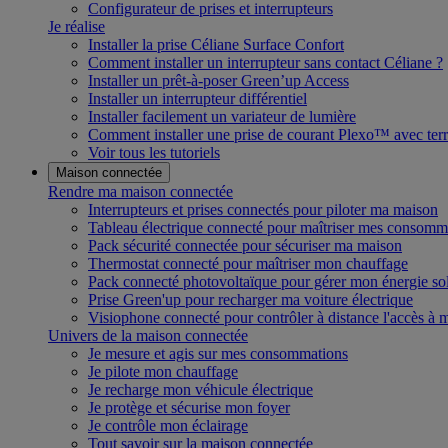
Configurateur de prises et interrupteurs
Je réalise
Installer la prise Céliane Surface Confort
Comment installer un interrupteur sans contact Céliane ?
Installer un prêt-à-poser Green’up Access
Installer un interrupteur différentiel
Installer facilement un variateur de lumière
Comment installer une prise de courant Plexo™ avec terr
Voir tous les tutoriels
Maison connectée
Rendre ma maison connectée
Interrupteurs et prises connectés pour piloter ma maison
Tableau électrique connecté pour maîtriser mes consomm
Pack sécurité connectée pour sécuriser ma maison
Thermostat connecté pour maîtriser mon chauffage
Pack connecté photovoltaïque pour gérer mon énergie sol
Prise Green'up pour recharger ma voiture électrique
Visiophone connecté pour contrôler à distance l'accès à
Univers de la maison connectée
Je mesure et agis sur mes consommations
Je pilote mon chauffage
Je recharge mon véhicule électrique
Je protège et sécurise mon foyer
Je contrôle mon éclairage
Tout savoir sur la maison connectée