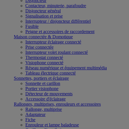
Disjoncteur
Contacteur, minuterie, parafoudre
Disjoncteur général
Signalisation et prise
Interrupteur / disjoncteur différentiel
Fusible
Peigne et accessoires de raccordement
Maison connectée & Domotique
Interrupteur éclairage connecté
Prise connectée
Interrupteur volet roulant connecté
Thermostat connecté
Visiophone connecté
Réseau numérique et équipement multimédia
Tableau électrique connecté
Sonnettes, portiers et éclairage
Sonnette et carillon
Portier visiophone
Détecteur de mouvements
Accessoire d'éclairage
Rallonges, multiprises, enrouleurs et accessoires
Rallonge, multiprise
Adaptateur
Fiche
Enrouleur et lampe baladeuse