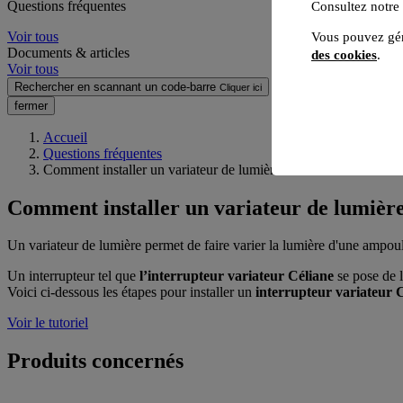
Questions fréquentes
Consultez notre
Voir tous
Vous pouvez gér
Documents & articles
des cookies
.
Voir tous
Rechercher en scannant un code-barre
Cliquer ici
fermer
Accueil
Questions fréquentes
Comment installer un variateur de lumière ?
Comment installer un variateur de lumière
Un variateur de lumière permet de faire varier la lumière d'une ampoul
Un interrupteur tel que
l’interrupteur variateur Céliane
se pose de l
Voici ci-dessous les étapes pour installer un
interrupteur
variateur 
Voir le tutoriel
Produits concernés