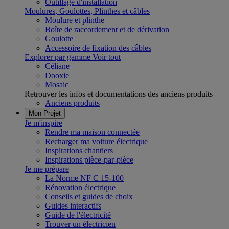
Outillage d'installation
Moulures, Goulottes, Plinthes et câbles
Moulure et plinthe
Boîte de raccordement et de dérivation
Goulotte
Accessoire de fixation des câbles
Explorer par gamme
Voir tout
Céliane
Dooxie
Mosaic
Retrouver les infos et documentations des anciens produits
Anciens produits
Mon Projet
Je m'inspire
Rendre ma maison connectée
Recharger ma voiture électrique
Inspirations chantiers
Inspirations pièce-par-pièce
Je me prépare
La Norme NF C 15-100
Rénovation électrique
Conseils et guides de choix
Guides interactifs
Guide de l'électricité
Trouver un électricien