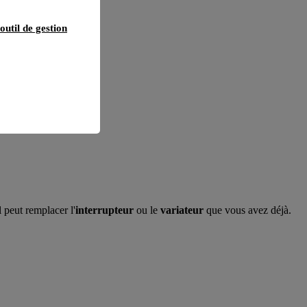
outil de gestion
 peut remplacer l'
interrupteur
ou le
variateur
que vous avez déjà.