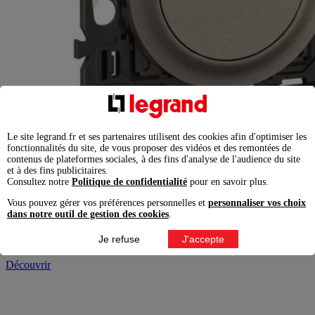
Le site legrand.fr et ses partenaires utilisent des cookies afin d'optimiser les
fonctionnalités du site, de vous proposer des vidéos et des remontées de
contenus de plateformes sociales, à des fins d'analyse de l'audience du site
et à des fins publicitaires.
Consultez notre
Politique de confidentialité
pour en savoir plus.
Réf : CY0111
Vous pouvez gérer vos préférences personnelles et
personnaliser vos choix
dans notre outil de gestion des cookies
.
Prise de courant avec terre Céliane Surface Confort -
Titanium avec support, à équiper d'une plaque
Je refuse
J'accepte
Découvrir