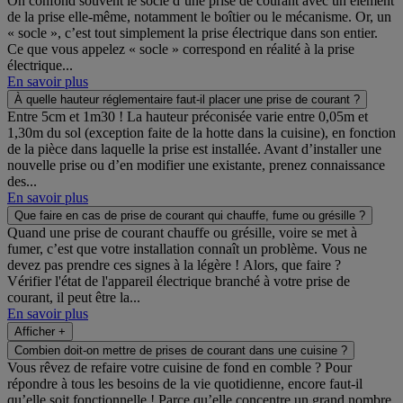
On confond souvent le socle d’une prise de courant avec un élément
de la prise elle-même, notamment le boîtier ou le mécanisme. Or, un
« socle », c’est tout simplement la prise électrique dans son entier.
Ce que vous appelez « socle » correspond en réalité à la prise
électrique...
En savoir plus
À quelle hauteur réglementaire faut-il placer une prise de courant ?
Entre 5cm et 1m30 ! La hauteur préconisée varie entre 0,05m et
1,30m du sol (exception faite de la hotte dans la cuisine), en fonction
de la pièce dans laquelle la prise est installée. Avant d’installer une
nouvelle prise ou d’en modifier une existante, prenez connaissance
des...
En savoir plus
Que faire en cas de prise de courant qui chauffe, fume ou grésille ?
Quand une prise de courant chauffe ou grésille, voire se met à
fumer, c’est que votre installation connaît un problème. Vous ne
devez pas prendre ces signes à la légère ! Alors, que faire ?
Vérifier l'état de l'appareil électrique branché à votre prise de
courant, il peut être la...
En savoir plus
Afficher +
Combien doit-on mettre de prises de courant dans une cuisine ?
Vous rêvez de refaire votre cuisine de fond en comble ? Pour
répondre à tous les besoins de la vie quotidienne, encore faut-il
qu’elle soit fonctionnelle ! Parce qu’elle concentre un grand nombre