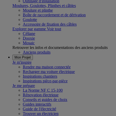
Outillage d'installation
Moulures, Goulottes, Plinthes et câbles
Moulure et plinthe
Boîte de raccordement et de dérivation
Goulotte
Accessoire de fixation des câbles
Explorer par gamme
Voir tout
Céliane
Dooxie
Mosaic
Retrouver les infos et documentations des anciens produits
Anciens produits
Mon Projet
Je m'inspire
Rendre ma maison connectée
Recharger ma voiture électrique
Inspirations chantiers
Inspirations pièce-par-pièce
Je me prépare
La Norme NF C 15-100
Rénovation électrique
Conseils et guides de choix
Guides interactifs
Guide de l'électricité
Trouver un électricien