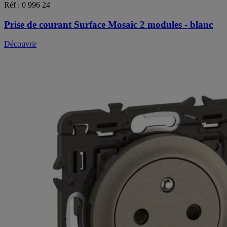
Réf : 0 996 24
Prise de courant Surface Mosaic 2 modules - blanc
Découvrir