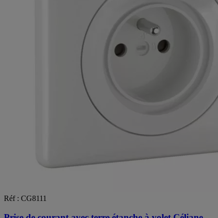
Réf : CG8111
Prise de courant avec terre étanche à volet Céliane