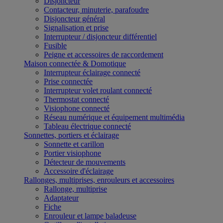
Disjoncteur
Contacteur, minuterie, parafoudre
Disjoncteur général
Signalisation et prise
Interrupteur / disjoncteur différentiel
Fusible
Peigne et accessoires de raccordement
Maison connectée & Domotique
Interrupteur éclairage connecté
Prise connectée
Interrupteur volet roulant connecté
Thermostat connecté
Visiophone connecté
Réseau numérique et équipement multimédia
Tableau électrique connecté
Sonnettes, portiers et éclairage
Sonnette et carillon
Portier visiophone
Détecteur de mouvements
Accessoire d'éclairage
Rallonges, multiprises, enrouleurs et accessoires
Rallonge, multiprise
Adaptateur
Fiche
Enrouleur et lampe baladeuse