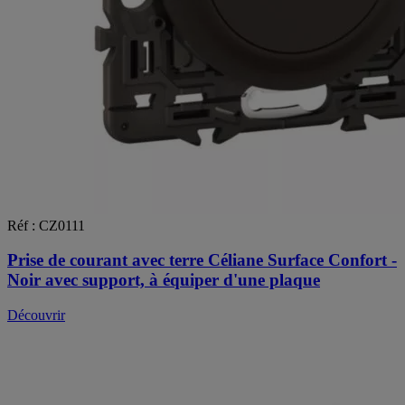
Réf : CZ0111
Prise de courant avec terre Céliane Surface Confort -
Noir avec support, à équiper d'une plaque
Découvrir