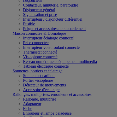
Disjoncteur
Contacteur, minuterie, parafoudre
Disjoncteur général
Signalisation et prise
Interrupteur / disjoncteur différentiel
Fusible
Peigne et accessoires de raccordement
Maison connectée & Domotique
Interrupteur éclairage connecté
Prise connectée
Interrupteur volet roulant connecté
Thermostat connecté
Visiophone connecté
Réseau numérique et équipement multimédia
Tableau électrique connecté
Sonnettes, portiers et éclairage
Sonnette et carillon
Portier visiophone
Détecteur de mouvements
Accessoire d'éclairage
Rallonges, multiprises, enrouleurs et accessoires
Rallonge, multiprise
Adaptateur
Fiche
Enrouleur et lampe baladeuse