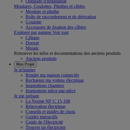
Outillage d'installation
Moulures, Goulottes, Plinthes et câbles
Moulure et plinthe
Boîte de raccordement et de dérivation
Goulotte
Accessoire de fixation des câbles
Explorer par gamme
Voir tout
Céliane
Dooxie
Mosaic
Retrouver les infos et documentations des anciens produits
Anciens produits
Mon Projet
Je m'inspire
Rendre ma maison connectée
Recharger ma voiture électrique
Inspirations chantiers
Inspirations pièce-par-pièce
Je me prépare
La Norme NF C 15-100
Rénovation électrique
Conseils et guides de choix
Guides interactifs
Guide de l'électricité
Trouver un électricien