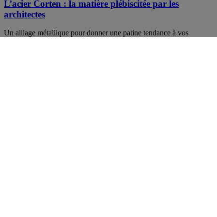
L’acier Corten : la matière plébiscitée par les
architectes
Un alliage métallique pour donner une patine tendance à vos
interrupteurs et prises
En savoir plus
Solutions maison | avril 2019
Electricité Monophasé ou Triphasé : quelles
différences ?